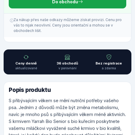
Do obchodu
Za nákup přes naše odkazy můžeme získat provizi. Cenu pro
vás to nijak neovlivní. Ceny jsou orientační a mohou se v
obchodech lišit.
Ceny denně
36 obchodů
Bez registrace
aktualizované
v porovnání
a zdarma
Popis produktu
S přibývajícím věkem se mění nutriční potřeby vašeho
psa. Jedním z důvodů může být změna metabolismu,
navíc je mnoho psů s přibývajícím věkem méně aktivních.
S krmivem Yarrah Bio Senior s bio kuřecím poskytnete
vašemu miláčkovi vyvážené suché krmivo v bio kvalitě,