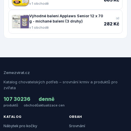
v 1 obchodě
Výhodné balení Applaws Senior 12 x 70
od
g - míchané balení (3 druhy)
282 Kč
v 1 obchodě
Zemezvirat.cz
Katalog chovatelských potřeb – srovnání krmiv a produktů pro
zvířata
107 302
36
denně
produktů
obchodů
aktualizace cen
KATALOG
OBSAH
Nábytek pro kočky
Srovnání