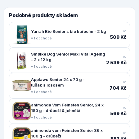
Podobné produkty skladem
Yarrah Bio Senior s bio kuřecím - 2 kg
od
509 Kč
v 1 obchodě
Smølke Dog Senior Maxi Vital Ageing
od
- 2 x 12 kg
2 539 Kč
v 1 obchodě
Applaws Senior 24 x 70 g -
od
tuňák s lososem
704 Kč
v 1 obchodě
animonda Vom Feinsten Senior, 24 x
od
150 g - drůbeží & jehněčí
569 Kč
v 1 obchodě
animonda vom Feinsten Senior 36 x
od
100 g - drůbeží
883 Kč