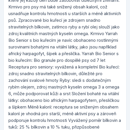
které jej každý den bude zásobovat důležitými živinami.
Krmivo pro psy má také snížený obsah kalorií, což
usnadňuje kontrolu hmotnosti u starších a méně aktivních
psů. Zpracované bio kuřecí je zdrojem snadno
stravitelných bílkovin, zatímco ryby a rybí olej slouží jako
zdroj kvalitních mastných kyselin omega. Krmivo Yarrah
Bio Senior s bio kuřecím je navíc obohaceno rostlinnými
surovinami bohatými na vitální látky, jako jsou například
africký harpagofyt, šípek a přeslička. Yarrah Bio Senior s
bio kuřecím: Bio granule pro dospělé psy od 7 let
Receptura pro seniory: vyvážená a kompletní Bio kuřecí:
zdroj snadno stravitelných bílkovin, důležité pro
zachování svalové hmoty Ryby: sledi s dodatečným
rybím olejem, zdroj mastných kyselin omega 3 a omega
6, může podporovat kůži a srst Složení bohaté na vitální
látky: obohaceno bio africkým harpagofytem, přesličkou
a šípkem Méně kalorií: receptura se sníženým obsahem
kalorií je vhodná pro starší, méně aktivní psy a zároveň
podporuje kontrolu hmotnosti Vyvážený poměr bílkovin a
tuků: 25 % bílkovin a 10 % tuku, přizpůsobené