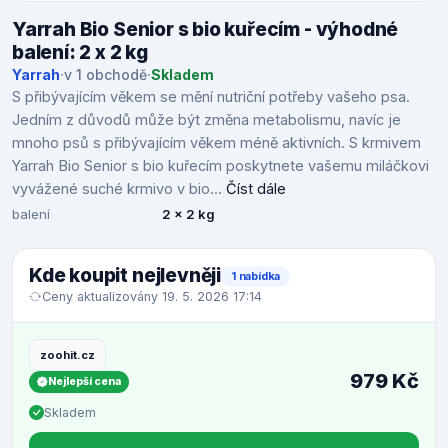
Yarrah Bio Senior s bio kuřecím - výhodné
balení: 2 x 2 kg
Yarrah
·
v 1 obchodě
·
Skladem
S přibývajícím věkem se mění nutriční potřeby vašeho psa.
Jedním z důvodů může být změna metabolismu, navíc je
mnoho psů s přibývajícím věkem méně aktivních. S krmivem
Yarrah Bio Senior s bio kuřecím poskytnete vašemu miláčkovi
vyvážené suché krmivo v bio...
Číst dále
balení
2 x 2 kg
Kde koupit nejlevněji
1 nabídka
Ceny aktualizovány 19. 5. 2026 17:14
zoohit.cz
979 Kč
Nejlepší cena
Skladem