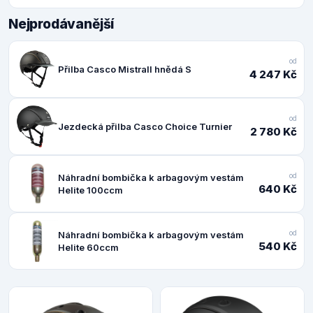
Nejprodávanější
od
Přilba Casco Mistrall hnědá S
4 247 Kč
od
Jezdecká přilba Casco Choice Turnier
2 780 Kč
od
Náhradní bombička k arbagovým vestám
640 Kč
Helite 100ccm
od
Náhradní bombička k arbagovým vestám
540 Kč
Helite 60ccm