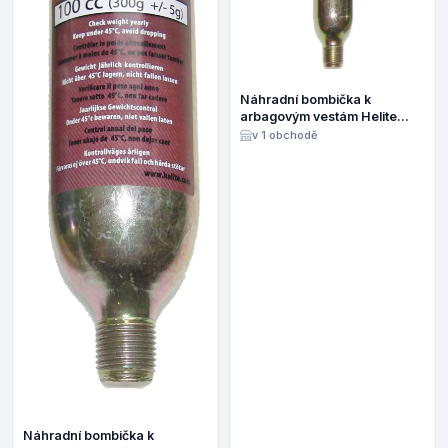
Náhradní bombička k
arbagovým vestám Helite
60ccm
v 1 obchodě
Náhradní bombička k