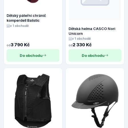
Dětský páteřní chránič
komperdell Balistic
v 1 obchodě
Dětská helma CASCO Nori
Unicorn
v 1 obchodě
3 790 Kč
2 330 Kč
od
od
Do obchodu
Do obchodu