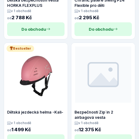
Dětská bezpečnostní vesta
Chránič páteře Swing P24
HORKA FLEXPLUS
Flexible pro děti
v 1 obchodě
v 1 obchodě
2 788 Kč
2 295 Kč
od
od
Do obchodu
Do obchodu
Bestseller
Dětská jezdecká helma -Kali-
Bezpečností Zip´in 2
airbagová vesta
v 1 obchodě
v 1 obchodě
1 499 Kč
12 375 Kč
od
od