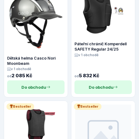
Páteřní chránič Komperdell
SAFETY Regular 24/25
v 1 obchodě
Dětská helma Casco Nori
Moonbeam
v 1 obchodě
2 085 Kč
5 832 Kč
od
od
Do obchodu
Do obchodu
Bestseller
Bestseller