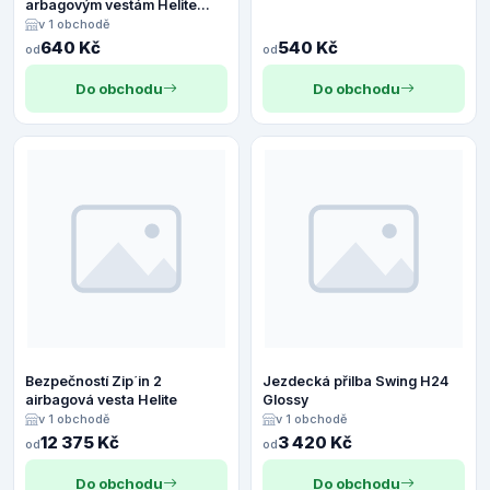
arbagovým vestám Helite
100ccm
v 1 obchodě
640 Kč
540 Kč
od
od
Do obchodu
Do obchodu
Bezpečností Zip´in 2
Jezdecká přilba Swing H24
airbagová vesta Helite
Glossy
v 1 obchodě
v 1 obchodě
12 375 Kč
3 420 Kč
od
od
Do obchodu
Do obchodu