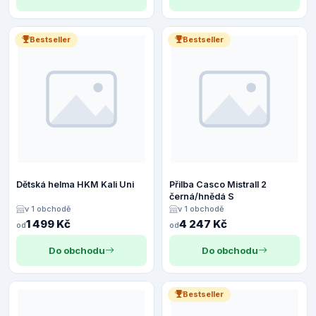
Bestseller
Bestseller
Dětská helma HKM Kali Uni
Přilba Casco Mistrall 2
černá/hnědá S
v 1 obchodě
v 1 obchodě
1 499 Kč
4 247 Kč
od
od
Do obchodu
Do obchodu
Bestseller