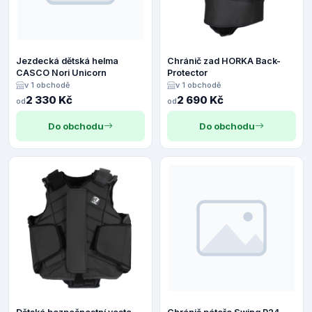
Jezdecká dětská helma
Chránič zad HORKA Back-
CASCO Nori Unicorn
Protector
v 1 obchodě
v 1 obchodě
2 330 Kč
2 690 Kč
od
od
Do obchodu
Do obchodu