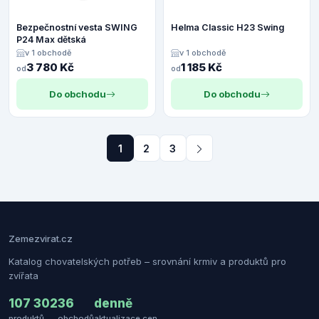
Bezpečnostní vesta SWING
Helma Classic H23 Swing
P24 Max dětská
v 1 obchodě
v 1 obchodě
3 780 Kč
1 185 Kč
od
od
Do obchodu
Do obchodu
1
2
3
Zemezvirat.cz
Katalog chovatelských potřeb – srovnání krmiv a produktů pro
zvířata
107 302
36
denně
produktů
obchodů
aktualizace cen