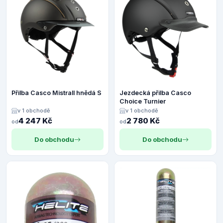
Přilba Casco Mistrall hnědá S
Jezdecká přilba Casco
Choice Turnier
v 1 obchodě
v 1 obchodě
4 247 Kč
2 780 Kč
od
od
Do obchodu
Do obchodu