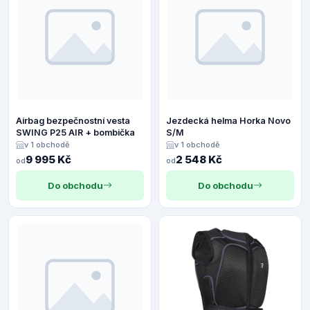
Airbag bezpečnostní vesta
Jezdecká helma Horka Novo
SWING P25 AIR + bombička
S/M
v 1 obchodě
v 1 obchodě
9 995 Kč
2 548 Kč
od
od
Do obchodu
Do obchodu