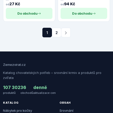
27 Kč
94 Kč
od
od
Do obchodu
Do obchodu
1
2
Zemezvirat.cz
Katalog chovatelských potřeb – srovnání krmiv a produktů pro
zvířata
107 302
36
denně
produktů
obchodů
aktualizace cen
KATALOG
OBSAH
Nábytek pro kočky
Srovnání