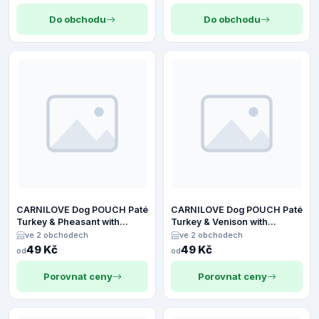
Do obchodu
Do obchodu
CARNILOVE Dog POUCH Paté
CARNILOVE Dog POUCH Paté
Turkey & Pheasant with
Turkey & Venison with
Raspberry Leaves 300 g
Stawberry Leaves 300 g
ve 2 obchodech
ve 2 obchodech
49 Kč
49 Kč
od
od
Porovnat ceny
Porovnat ceny