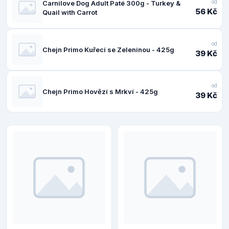
od
Carnilove Dog Adult Paté 300g - Turkey &
56 Kč
Quail with Carrot
od
Chejn Primo Kuřecí se Zeleninou - 425g
39 Kč
od
Chejn Primo Hovězí s Mrkví - 425g
39 Kč