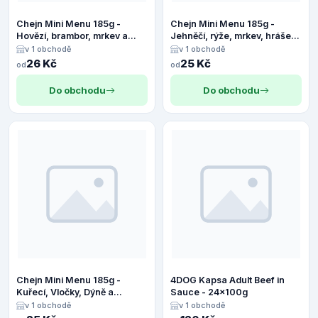
Chejn Mini Menu 185g -
Chejn Mini Menu 185g -
Hovězí, brambor, mrkev a
Jehněčí, rýže, mrkev, hrášek
tymián
a rozmarýn
v 1 obchodě
v 1 obchodě
26 Kč
25 Kč
od
od
Do obchodu
Do obchodu
Chejn Mini Menu 185g -
4DOG Kapsa Adult Beef in
Kuřecí, Vločky, Dýně a
Sauce - 24x100g
Bazalka
v 1 obchodě
v 1 obchodě