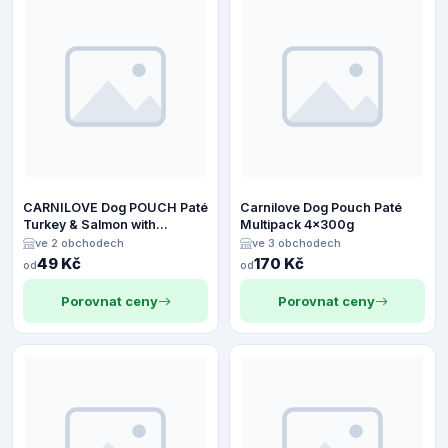
CARNILOVE Dog POUCH Paté
Carnilove Dog Pouch Paté
Turkey & Salmon with
Multipack 4x300g
Blueberries for Puppies 300 g
ve 2 obchodech
ve 3 obchodech
49 Kč
170 Kč
od
od
Porovnat ceny
Porovnat ceny