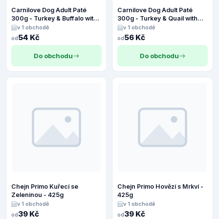
Carnilove Dog Adult Paté
Carnilove Dog Adult Paté
300g - Turkey & Buffalo with
300g - Turkey & Quail with
Rose Petals
Carrot
v 1 obchodě
v 1 obchodě
54 Kč
56 Kč
od
od
Do obchodu
Do obchodu
Chejn Primo Kuřecí se
Chejn Primo Hovězí s Mrkví -
Zeleninou - 425g
425g
v 1 obchodě
v 1 obchodě
39 Kč
39 Kč
od
od