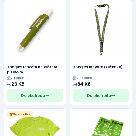
Yoggies Pinzeta na klíšťata,
Yoggies lanyard (klíčenka)
plastová
v 1 obchodě
v 1 obchodě
26 Kč
34 Kč
od
od
Do obchodu
Do obchodu
Bestseller