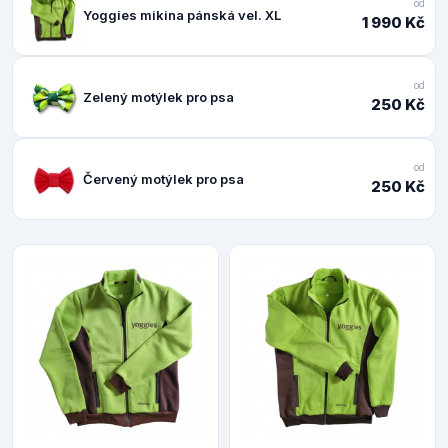
od
Yoggies mikina pánská vel. XL
1 990 Kč
od
Zelený motýlek pro psa
250 Kč
od
Červený motýlek pro psa
250 Kč