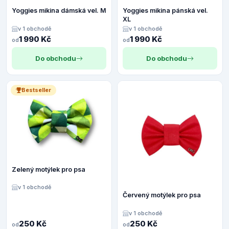
Yoggies mikina dámská vel. M
Yoggies mikina pánská vel.
XL
v 1 obchodě
v 1 obchodě
1 990 Kč
1 990 Kč
od
od
Do obchodu
Do obchodu
Bestseller
Zelený motýlek pro psa
v 1 obchodě
Červený motýlek pro psa
v 1 obchodě
250 Kč
250 Kč
od
od