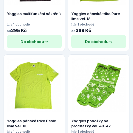
Yoggies multifunkční nákrčník
Yoggies dámské triko Pure
lime vel. M
v 1 obchodě
v 1 obchodě
295 Kč
369 Kč
od
od
Do obchodu
Do obchodu
Yoggies pánské triko Basic
Yoggies ponožky na
lime vel. XL
procházky vel. 40-42
v 1 obchodě
v 1 obchodě