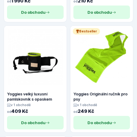
1 990 Kč
210 Kč
od
od
Do obchodu
Do obchodu
Bestseller
Yoggies velký luxusní
Yoggies Originální ručník pro
pamlskovník s opaskem
psy
v 1 obchodě
v 1 obchodě
409 Kč
249 Kč
od
od
Do obchodu
Do obchodu