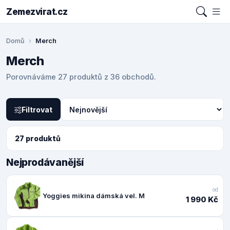
Zemezvirat.cz
Domů
Merch
Merch
Porovnáváme 27 produktů z 36 obchodů.
Filtrovat
27 produktů
Nejprodávanější
od
Yoggies mikina dámská vel. M
1 990 Kč