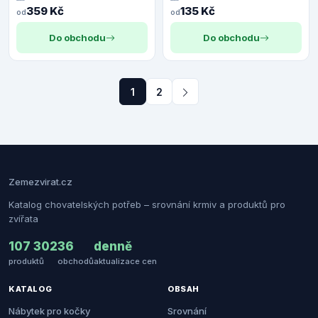
359 Kč
135 Kč
od
od
Do obchodu
Do obchodu
1
2
Zemezvirat.cz
Katalog chovatelských potřeb – srovnání krmiv a produktů pro
zvířata
107 302
36
denně
produktů
obchodů
aktualizace cen
KATALOG
OBSAH
Nábytek pro kočky
Srovnání