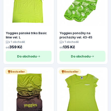
Yoggies pánské triko Basic
Yoggies ponožky na
lime vel. L
procházky vel. 43-45
v 1 obchodě
v 1 obchodě
359 Kč
135 Kč
od
od
Do obchodu
Do obchodu
Bestseller
Bestseller