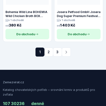
Bohemia Wild Line BOHEMIA
Josera Petfood GmbH Josera
Wild Chicken Broth BOX
Dog Super Premium Festival
15ks/100ml
12,5kg
v 1 obchodě
v 1 obchodě
380 Kč
1 403 Kč
od
od
Do obchodu
Do obchodu
1
2
3
Zemezvirat.cz
Katalog chovatelských potřeb – srovnání krmiv a produktů pro
zvířata
107 302
36
denně