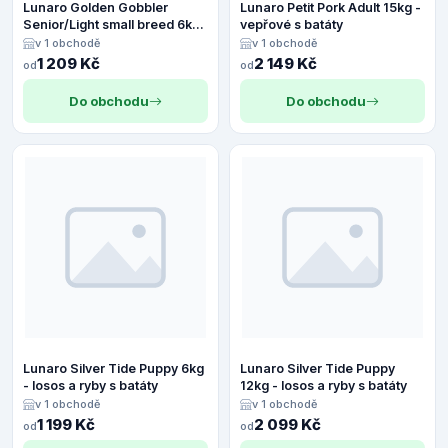
Lunaro Golden Gobbler
Lunaro Petit Pork Adult 15kg -
Senior/Light small breed 6kg
vepřové s batáty
- Krocan s batáty
v 1 obchodě
v 1 obchodě
1 209 Kč
2 149 Kč
od
od
Do obchodu
Do obchodu
Lunaro Silver Tide Puppy 6kg
Lunaro Silver Tide Puppy
- losos a ryby s batáty
12kg - losos a ryby s batáty
v 1 obchodě
v 1 obchodě
1 199 Kč
2 099 Kč
od
od