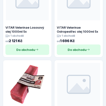
VITAR Veterinae Lososový
VITAR Veterinae
olej 1000ml 5x
Ostropestřec olej 1000ml 5x
v 1 obchodě
v 1 obchodě
2 121 Kč
1 696 Kč
od
od
Do obchodu
Do obchodu