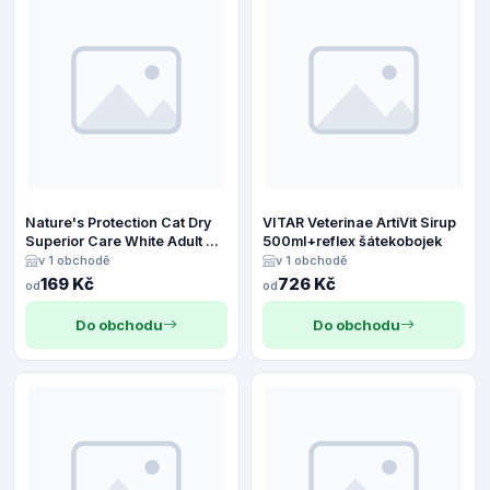
Nature's Protection Cat Dry
VITAR Veterinae ArtiVit Sirup
Superior Care White Adult GF
500ml+reflex šátekobojek
Herring 400 g
v 1 obchodě
v 1 obchodě
169 Kč
726 Kč
od
od
Do obchodu
Do obchodu