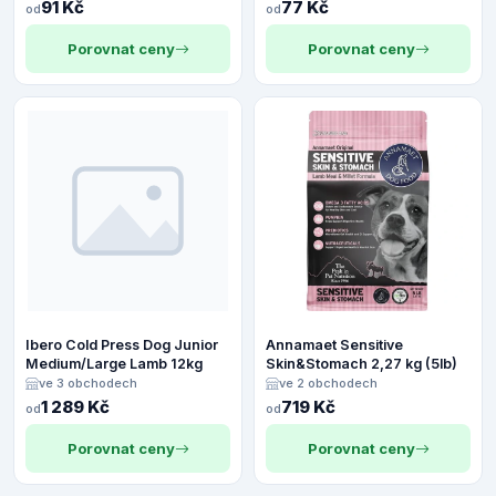
91 Kč
77 Kč
od
od
Porovnat ceny
Porovnat ceny
Ibero Cold Press Dog Junior
Annamaet Sensitive
Medium/Large Lamb 12kg
Skin&Stomach 2,27 kg (5lb)
ve 3 obchodech
ve 2 obchodech
1 289 Kč
719 Kč
od
od
Porovnat ceny
Porovnat ceny