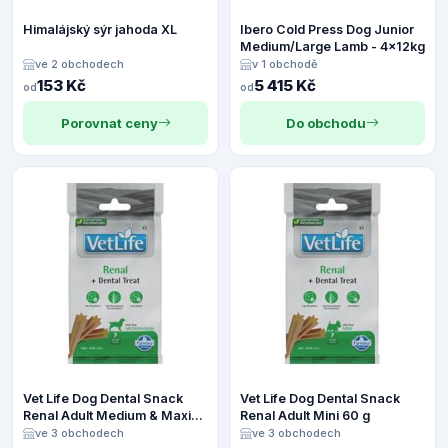
Himalájský sýr jahoda XL
Ibero Cold Press Dog Junior
Medium/Large Lamb - 4x12kg
ve 2 obchodech
v 1 obchodě
153 Kč
5 415 Kč
od
od
Porovnat ceny
Do obchodu
Vet Life Dog Dental Snack
Vet Life Dog Dental Snack
Renal Adult Medium & Maxi
Renal Adult Mini 60 g
100 g
ve 3 obchodech
ve 3 obchodech