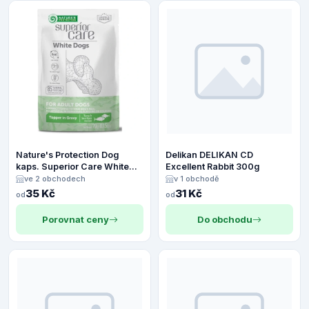
Nature's Protection Dog
Delikan DELIKAN CD
kaps. Superior Care White
Excellent Rabbit 300g
Adult Tuna and Sea Bass 70
ve 2 obchodech
v 1 obchodě
g
35 Kč
31 Kč
od
od
Porovnat ceny
Do obchodu