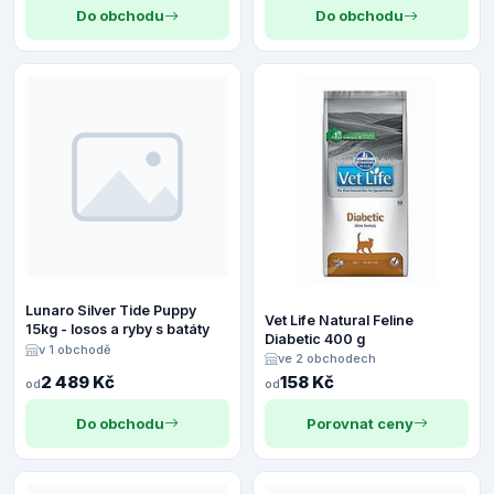
Do obchodu
Do obchodu
Lunaro Silver Tide Puppy
Vet Life Natural Feline
15kg - losos a ryby s batáty
Diabetic 400 g
v 1 obchodě
ve 2 obchodech
2 489 Kč
158 Kč
od
od
Do obchodu
Porovnat ceny