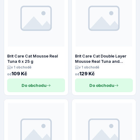
Brit Care Cat Mousse Real
Brit Care Cat Double Layer
Tuna 6 x 25 g
Mousse Real Tuna and
Salmon 6 x 25 g
v 1 obchodě
v 1 obchodě
109 Kč
129 Kč
od
od
Do obchodu
Do obchodu