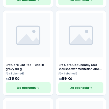
Brit Care Cat Real Tuna in
Brit Care Cat Creamy Duo
gravy 80 g
Mousse with Whitefish and
Tuna 4 x 14 g
v 1 obchodě
v 1 obchodě
35 Kč
59 Kč
od
od
Do obchodu
Do obchodu