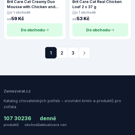
Brit Care Cat Creamy Duo
Brit Care Cat Real Chicken
Mousse with Chicken and
Loaf 2 x 37 g
Duck 4 x 14 g
v 1 obchodě
v 1 obchodě
59 Kč
53 Kč
od
od
Do obchodu
Do obchodu
1
2
3
Zemezvirat.cz
Katalog chovatelských potřeb – srovnání krmiv a produktů pro
zvířata
107 302
36
denně
produktů
obchodů
aktualizace cen