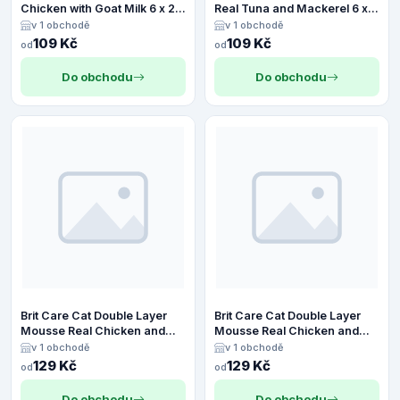
Chicken with Goat Milk 6 x 25
Real Tuna and Mackerel 6 x
g
25 g
v 1 obchodě
v 1 obchodě
109 Kč
109 Kč
od
od
Do obchodu
Do obchodu
Brit Care Cat Double Layer
Brit Care Cat Double Layer
Mousse Real Chicken and
Mousse Real Chicken and
Chicken with Cheese 6 x 25 g
Chicken with Duck 6 x 25 g
v 1 obchodě
v 1 obchodě
129 Kč
129 Kč
od
od
Do obchodu
Do obchodu