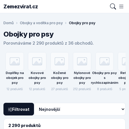
Zemezvirat.cz
Domů
Obojky a vodítka pro psy
Obojky pro psy
Obojky pro psy
Porovnáváme 2 290 produktů z 36 obchodů.
Doplňky na
Kovové
Kožené
Nylonové
Obojky pro psy
Refle
obojek pro
obojky pro
obojky pro
obojky pro
s
obojky
psy
psy
psy
psy
rychlozapínáním
ps
12 produktů
12 produktů
27 produktů
212 produktů
8 produktů
5 prod
Filtrovat
2 290 produktů