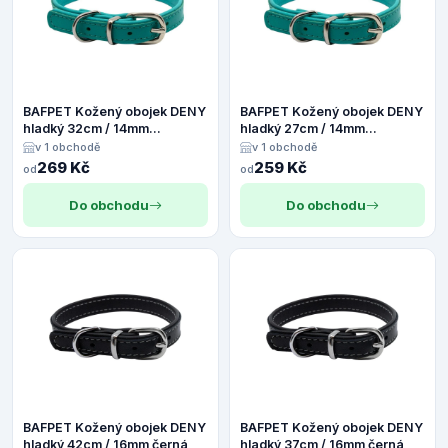
BAFPET Kožený obojek DENY
BAFPET Kožený obojek DENY
hladký 32cm / 14mm
hladký 27cm / 14mm
tyrkysová
tyrkysová
v 1 obchodě
v 1 obchodě
269 Kč
259 Kč
od
od
Do obchodu
Do obchodu
BAFPET Kožený obojek DENY
BAFPET Kožený obojek DENY
hladký 42cm / 16mm černá
hladký 37cm / 16mm černá