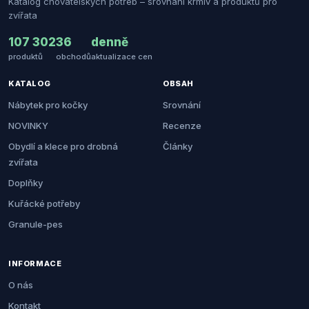
Katalog chovatelských potřeb – srovnání krmiv a produktů pro
zvířata
107 302
36
denně
produktů
obchodů
aktualizace cen
KATALOG
OBSAH
Nábytek pro kočky
Srovnání
NOVINKY
Recenze
Obydlí a klece pro drobná
Články
zvířata
Doplňky
Kuřácké potřeby
Granule-pes
INFORMACE
O nás
Kontakt