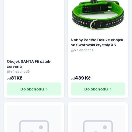
Nobby Pacific Deluxe obojek
se Swarovski krystaly XS
27cm zelená
v 1 obchodě
Obojek SANTA FE šátek-
červená
v 1 obchodě
81 Kč
439 Kč
od
od
Do obchodu
Do obchodu