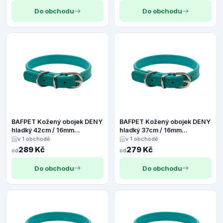
Do obchodu
Do obchodu
BAFPET Kožený obojek DENY
BAFPET Kožený obojek DENY
hladký 42cm / 16mm
hladký 37cm / 16mm
tyrkysová
tyrkysová
v 1 obchodě
v 1 obchodě
289 Kč
279 Kč
od
od
Do obchodu
Do obchodu