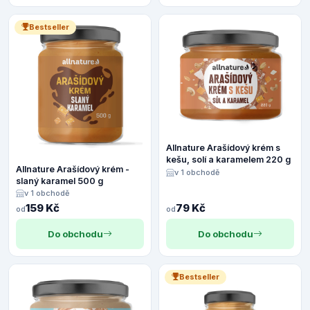
Bestseller
Allnature Arašídový krém s
kešu, solí a karamelem 220 g
Allnature Arašídový krém -
v 1 obchodě
slaný karamel 500 g
v 1 obchodě
159 Kč
79 Kč
od
od
Do obchodu
Do obchodu
Bestseller