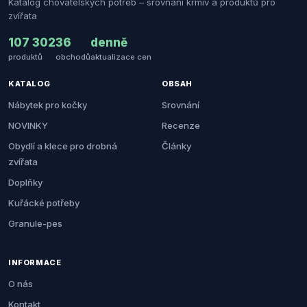
Katalog chovatelských potřeb – srovnání krmiv a produktů pro
zvířata
107 302
36
denně
produktů
obchodů
aktualizace cen
KATALOG
OBSAH
Nábytek pro kočky
Srovnání
NOVINKY
Recenze
Obydlí a klece pro drobná
Články
zvířata
Doplňky
Kuřácké potřeby
Granule-pes
INFORMACE
O nás
Kontakt