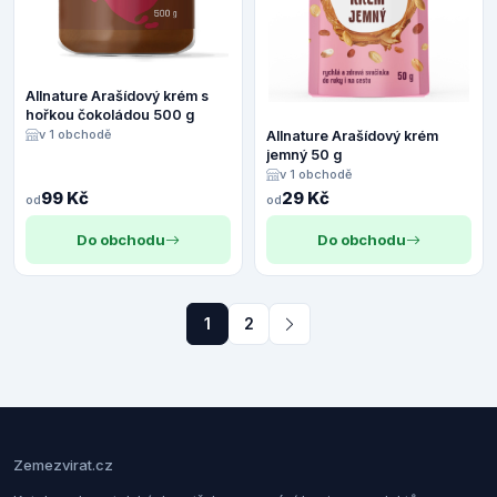
Allnature Arašídový krém s
hořkou čokoládou 500 g
v 1 obchodě
Allnature Arašídový krém
jemný 50 g
v 1 obchodě
99 Kč
29 Kč
od
od
Do obchodu
Do obchodu
1
2
Zemezvirat.cz