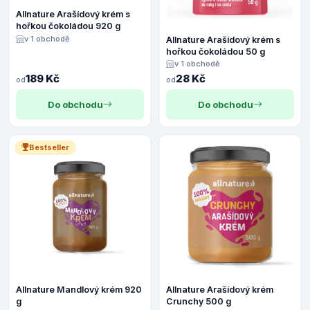
Allnature Arašídový krém s
hořkou čokoládou 920 g
v 1 obchodě
Allnature Arašídový krém s
hořkou čokoládou 50 g
v 1 obchodě
189 Kč
28 Kč
od
od
Do obchodu
Do obchodu
Bestseller
Allnature Mandlový krém 920
Allnature Arašídový krém
g
Crunchy 500 g