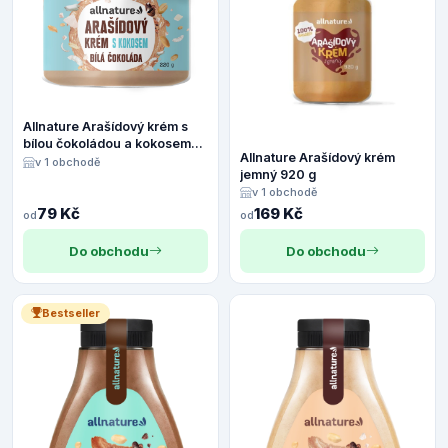
Allnature Arašídový krém s
bílou čokoládou a kokosem
Allnature Arašídový krém
220 g
v 1 obchodě
jemný 920 g
v 1 obchodě
79 Kč
169 Kč
od
od
Do obchodu
Do obchodu
Bestseller