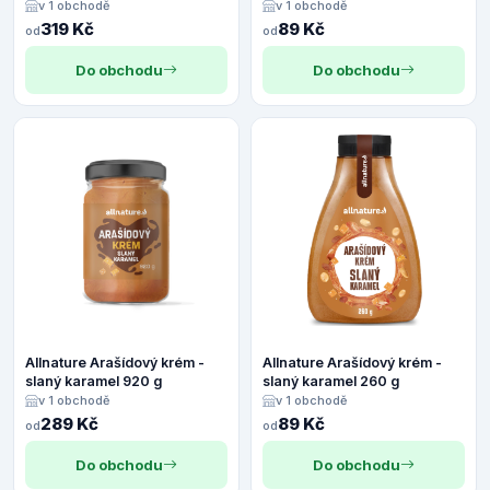
v 1 obchodě
v 1 obchodě
319 Kč
89 Kč
od
od
Do obchodu
Do obchodu
Allnature Arašídový krém -
Allnature Arašídový krém -
slaný karamel 920 g
slaný karamel 260 g
v 1 obchodě
v 1 obchodě
289 Kč
89 Kč
od
od
Do obchodu
Do obchodu