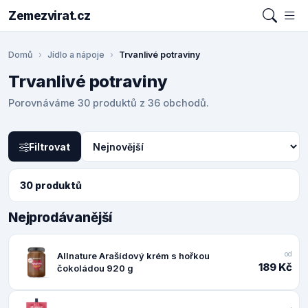
Zemezvirat.cz
Domů
Jídlo a nápoje
Trvanlivé potraviny
Trvanlivé potraviny
Porovnáváme 30 produktů z 36 obchodů.
Filtrovat
30 produktů
Nejprodávanější
od
Allnature Arašídový krém s hořkou
189 Kč
čokoládou 920 g