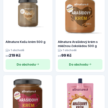
Allnature Kešu krém 500 g
Allnature Arašídový krém s
mléčnou čokoládou 500 g
v 1 obchodě
v 1 obchodě
219 Kč
99 Kč
od
od
Do obchodu
Do obchodu