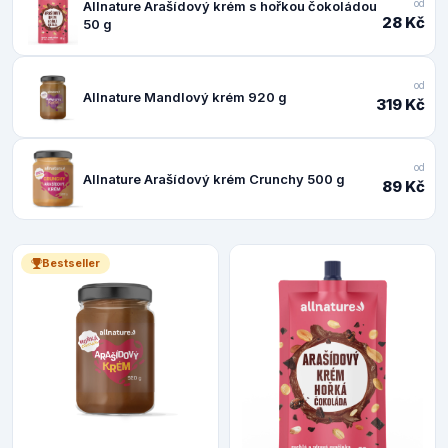
od
Allnature Arašídový krém s hořkou čokoládou
28 Kč
50 g
od
Allnature Mandlový krém 920 g
319 Kč
od
Allnature Arašídový krém Crunchy 500 g
89 Kč
Bestseller