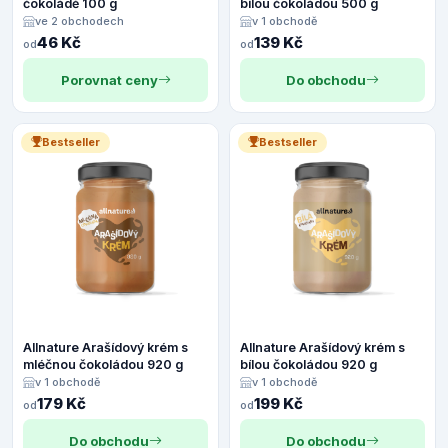
čokoládě 100 g
bílou čokoládou 500 g
ve 2 obchodech
v 1 obchodě
46 Kč
139 Kč
od
od
Porovnat ceny
Do obchodu
Bestseller
Bestseller
Allnature Arašídový krém s
Allnature Arašídový krém s
mléčnou čokoládou 920 g
bílou čokoládou 920 g
v 1 obchodě
v 1 obchodě
179 Kč
199 Kč
od
od
Do obchodu
Do obchodu