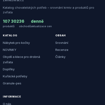
Zemezvirat.cz
Katalog chovatelských potřeb – srovnání krmiv a produktů pro
zvířata
107 302
36
denně
produktů
obchodů
aktualizace cen
KATALOG
OBSAH
Nábytek pro kočky
Srovnání
NOVINKY
Recenze
Obydlí a klece pro drobná
Články
zvířata
Doplňky
Kuřácké potřeby
Granule-pes
INFORMACE
O nás