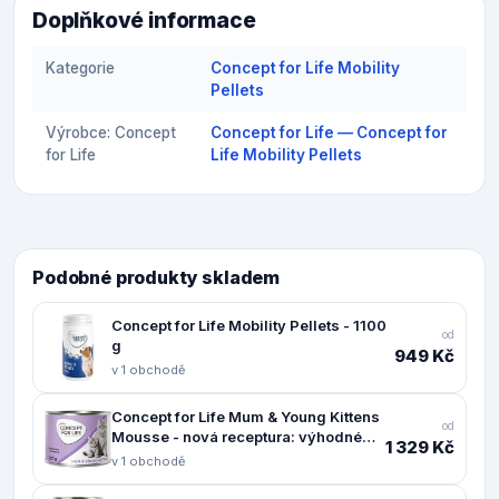
Doplňkové informace
Kategorie
Concept for Life Mobility
Pellets
Výrobce: Concept
Concept for Life — Concept for
for Life
Life Mobility Pellets
Podobné produkty skladem
Concept for Life Mobility Pellets - 1100
od
g
949 Kč
v 1 obchodě
Concept for Life Mum & Young Kittens
od
Mousse - nová receptura: výhodné
1 329 Kč
balení: 24 x 200 g
v 1 obchodě