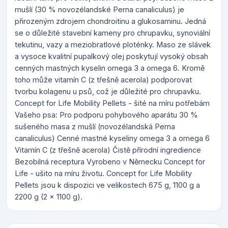
mušlí (30 % novozélandské Perna canaliculus) je
přirozeným zdrojem chondroitinu a glukosaminu. Jedná
se o důležité stavební kameny pro chrupavku, synoviální
tekutinu, vazy a meziobratlové ploténky. Maso ze slávek
a vysoce kvalitní pupalkový olej poskytují vysoký obsah
cenných mastných kyselin omega 3 a omega 6. Kromě
toho může vitamín C (z třešně acerola) podporovat
tvorbu kolagenu u psů, což je důležité pro chrupavku.
Concept for Life Mobility Pellets - šité na míru potřebám
Vašeho psa: Pro podporu pohybového aparátu 30 %
sušeného masa z mušlí (novozélandská Perna
canaliculus) Cenné mastné kyseliny omega 3 a omega 6
Vitamín C (z třešně acerola) Čistě přírodní ingredience
Bezobilná receptura Vyrobeno v Německu Concept for
Life - ušito na míru životu. Concept for Life Mobility
Pellets jsou k dispozici ve velikostech 675 g, 1100 g a
2200 g (2 x 1100 g).