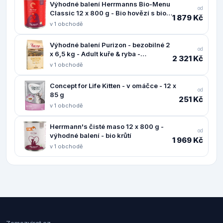
Výhodné balení Herrmanns Bio-Menu
od
Classic 12 x 800 g - Bio hovězí s bio
1 879 Kč
pohankou
v 1 obchodě
Výhodné balení Purizon - bezobilné 2
od
x 6,5 kg - Adult kuře & ryba -
2 321 Kč
bezobilné
v 1 obchodě
Concept for Life Kitten - v omáčce - 12 x
od
85 g
251 Kč
v 1 obchodě
Herrmann's čisté maso 12 x 800 g -
od
výhodné balení - bio krůtí
1 969 Kč
v 1 obchodě