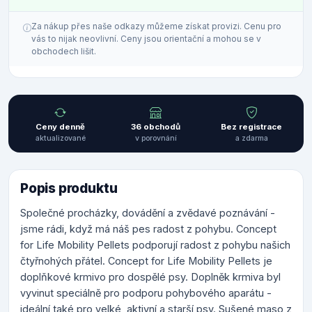
Za nákup přes naše odkazy můžeme získat provizi. Cenu pro
vás to nijak neovlivní. Ceny jsou orientační a mohou se v
obchodech lišit.
Ceny denně
36 obchodů
Bez registrace
aktualizované
v porovnání
a zdarma
Popis produktu
Společné procházky, dovádění a zvědavé poznávání -
jsme rádi, když má náš pes radost z pohybu. Concept
for Life Mobility Pellets podporují radost z pohybu našich
čtyřnohých přátel. Concept for Life Mobility Pellets je
doplňkové krmivo pro dospělé psy. Doplněk krmiva byl
vyvinut speciálně pro podporu pohybového aparátu -
ideální také pro velké, aktivní a starší psy. Sušené maso z