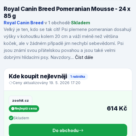
Royal Canin Breed Pomeranian Mousse - 24 x
85 g
Royal Canin Breed
·
v 1 obchodě
·
Skladem
Velký je ten, kdo se tak cítí! Psi plemene pomeranian dosahují
výšky v kohoutku kolem 20 cm a váží méně než většina
koček, ale v žádném případě jim nechybí sebevědomí. Psi
jsou známí svou přátelskou povahou a jsou také velmi
dobrými hlídacími psy. Navzdory...
Číst dále
Kde koupit nejlevněji
1 nabídka
Ceny aktualizovány 19. 5. 2026 17:20
zoohit.cz
614 Kč
Nejlepší cena
Skladem
Do obchodu