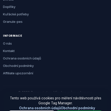
Doplňky
Kuřácké potřeby
Granule-pes
INFORMACE
O nás
Kontakt
Ochrana osobních údajů
Obchodní podmínky
Affiliate upozornění
© 2026 Zemezvirat.cz. Všechna práva vyhrazena.
Tento web používá cookies pro měření návštěvnosti přes
Za nákup přes naše odkazy můžeme získat provizi. Cenu pro vás to
Google Tag Manager.
neovlivní.
Ochrana osobních údajů
Obchodní podmínky