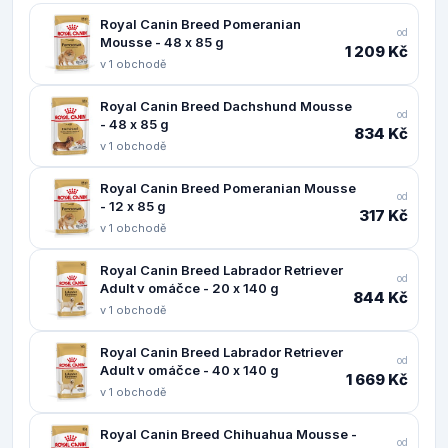
Royal Canin Breed Pomeranian
od
Mousse - 48 x 85 g
1 209 Kč
v 1 obchodě
Royal Canin Breed Dachshund Mousse
od
- 48 x 85 g
834 Kč
v 1 obchodě
Royal Canin Breed Pomeranian Mousse
od
- 12 x 85 g
317 Kč
v 1 obchodě
Royal Canin Breed Labrador Retriever
od
Adult v omáčce - 20 x 140 g
844 Kč
v 1 obchodě
Royal Canin Breed Labrador Retriever
od
Adult v omáčce - 40 x 140 g
1 669 Kč
v 1 obchodě
Royal Canin Breed Chihuahua Mousse -
od