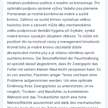
strukturu podobnou paštice a snadno se konzumuje. Pro
optimální podporu správné výživy Vašeho psa plemene
Pomeranian je možné kombinovat mokré a suché
krmivo. Zatímco se suché krmivo vyznačuje velkou
hustotou živin a zároveň může díky mechanickému
oděru podporovat dentální hygienu při žvýkání, vyniká
mokré krmivo vysokým obsahem vlhkosti. To může mít
pozitivní vliv na močové cesty a management hmotnosti.
Kromě toho je mokré krmivo obzvláště dobře
akceptováno mnoha psy a je vítanou obměnou oproti
suchému krmivu. Die Beschaffenheit der Feuchtnahrung
ist speziell darauf abgestimmt, dass Ihr Zwergspitz das
Futter mit seinem kleinen Maul leicht verspeisen kann. Es
ist von weicher, Pasteten-artiger Textur und kann ohne
Probleme aufgenommen werden. Um eine optimale
Ernährung Ihres Zwergspitzes zu unterstützen, ist es
möglich, Trocken- und Nassfutter zu kombinieren.
Während sich das Trockenfutter durch eine hohe
Nährstoffdichte auszeichnet und dank des mechanischen