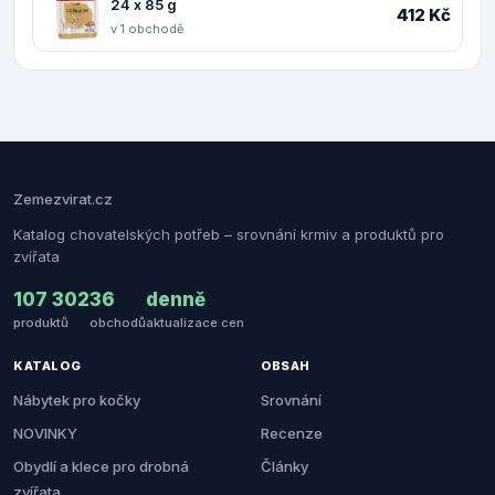
24 x 85 g
412 Kč
v 1 obchodě
Zemezvirat.cz
Katalog chovatelských potřeb – srovnání krmiv a produktů pro
zvířata
107 302
36
denně
produktů
obchodů
aktualizace cen
KATALOG
OBSAH
Nábytek pro kočky
Srovnání
NOVINKY
Recenze
Obydlí a klece pro drobná
Články
zvířata