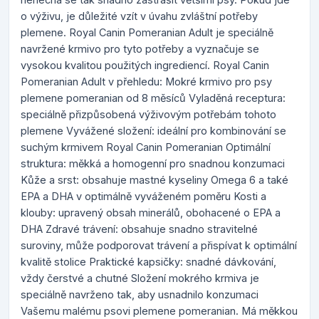
o výživu, je důležité vzít v úvahu zvláštní potřeby
plemene. Royal Canin Pomeranian Adult je speciálně
navržené krmivo pro tyto potřeby a vyznačuje se
vysokou kvalitou použitých ingrediencí. Royal Canin
Pomeranian Adult v přehledu: Mokré krmivo pro psy
plemene pomeranian od 8 měsíců Vyladěná receptura:
speciálně přizpůsobená výživovým potřebám tohoto
plemene Vyvážené složení: ideální pro kombinování se
suchým krmivem Royal Canin Pomeranian Optimální
struktura: měkká a homogenní pro snadnou konzumaci
Kůže a srst: obsahuje mastné kyseliny Omega 6 a také
EPA a DHA v optimálně vyváženém poměru Kosti a
klouby: upravený obsah minerálů, obohacené o EPA a
DHA Zdravé trávení: obsahuje snadno stravitelné
suroviny, může podporovat trávení a přispívat k optimální
kvalitě stolice Praktické kapsičky: snadné dávkování,
vždy čerstvé a chutné Složení mokrého krmiva je
speciálně navrženo tak, aby usnadnilo konzumaci
Vašemu malému psovi plemene pomeranian. Má měkkou