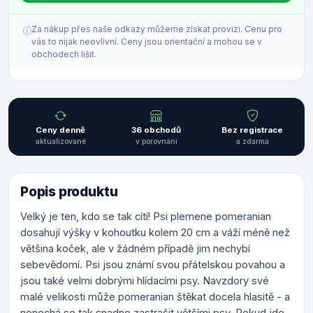
Za nákup přes naše odkazy můžeme získat provizi. Cenu pro
vás to nijak neovlivní. Ceny jsou orientační a mohou se v
obchodech lišit.
Ceny denně
36 obchodů
Bez registrace
aktualizované
v porovnání
a zdarma
Popis produktu
Velký je ten, kdo se tak cítí! Psi plemene pomeranian
dosahují výšky v kohoutku kolem 20 cm a váží méně než
většina koček, ale v žádném případě jim nechybí
sebevědomí. Psi jsou známí svou přátelskou povahou a
jsou také velmi dobrými hlídacími psy. Navzdory své
malé velikosti může pomeranian štěkat docela hlasitě - a
nenechá se tak snadno zastrašit většími psy. Pokud jde