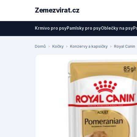
Zemezvirat.cz
Krmivo pro psy
Pamlsky pro psy
Oblečky na psy
P
Domů
Kočky
Konzervy a kapsičky
Royal Canin