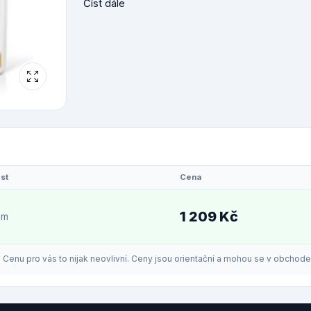
Číst dále
st
Cena
1 209 Kč
em
enu pro vás to nijak neovlivní. Ceny jsou orientační a mohou se v obchodech