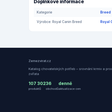
Doplňkové informace
Kategorie
Breed
Výrobce: Royal Canin Breed
Royal 
Zemezvirat.cz
Katalog chovatelských potřeb – srovnání krmiv a pro
zvířata
107 302
36
denně
produktů
obchodů
aktualizace cen