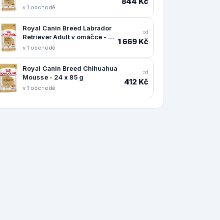
844 Kč
x 140 g
v 1 obchodě
Royal Canin Breed Labrador
od
Retriever Adult v omáčce - 40
1 669 Kč
x 140 g
v 1 obchodě
Royal Canin Breed Chihuahua
od
Mousse - 24 x 85 g
412 Kč
v 1 obchodě