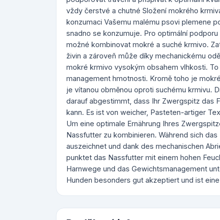
vždy čerstvé a chutné Složení mokrého krmiva
konzumaci Vašemu malému psovi plemene pom
snadno se konzumuje. Pro optimální podporu
možné kombinovat mokré a suché krmivo. Zat
živin a zároveň může díky mechanickému oděru
mokré krmivo vysokým obsahem vlhkosti. To m
management hmotnosti. Kromě toho je mokré
je vítanou obměnou oproti suchému krmivu. Di
darauf abgestimmt, dass Ihr Zwergspitz das F
kann. Es ist von weicher, Pasteten-artiger 
Um eine optimale Ernährung Ihres Zwergspitze
Nassfutter zu kombinieren. Während sich das 
auszeichnet und dank des mechanischen Abri
punktet das Nassfutter mit einem hohen Feuch
Harnwege und das Gewichtsmanagement unter
Hunden besonders gut akzeptiert und ist ei