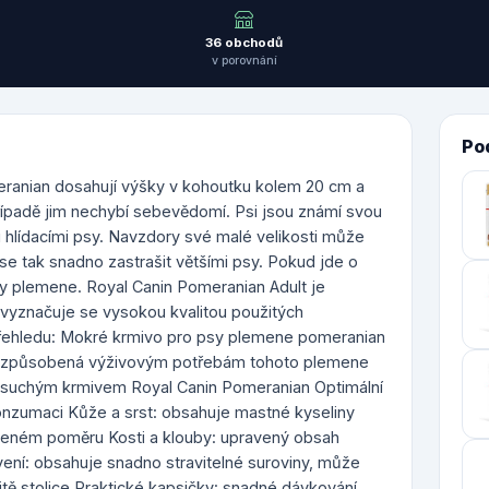
36 obchodů
v porovnání
Po
omeranian dosahují výšky v kohoutku kolem 20 cm a
řípadě jim nechybí sebevědomí. Psi jsou známí svou
 hlídacími psy. Navzdory své malé velikosti může
se tak snadno zastrašit většími psy. Pokud jde o
eby plemene. Royal Canin Pomeranian Adult je
 vyznačuje se vysokou kvalitou použitých
 přehledu: Mokré krmivo pro psy plemene pomeranian
přizpůsobená výživovým potřebám tohoto plemene
e suchým krmivem Royal Canin Pomeranian Optimální
nzumaci Kůže a srst: obsahuje mastné kyseliny
eném poměru Kosti a klouby: upravený obsah
ení: obsahuje snadno stravitelné suroviny, může
litě stolice Praktické kapsičky: snadné dávkování,