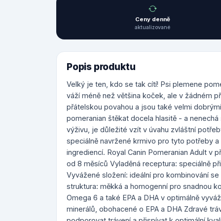
Ceny denně
aktualizované
Popis produktu
Velký je ten, kdo se tak cítí! Psi plemene p
váží méně než většina koček, ale v žádném p
přátelskou povahou a jsou také velmi dobrými
pomeranian štěkat docela hlasitě - a nenechá 
výživu, je důležité vzít v úvahu zvláštní potř
speciálně navržené krmivo pro tyto potřeby a
ingrediencí. Royal Canin Pomeranian Adult v
od 8 měsíců Vyladěná receptura: speciálně 
Vyvážené složení: ideální pro kombinování s
struktura: měkká a homogenní pro snadnou ko
Omega 6 a také EPA a DHA v optimálně vyváž
minerálů, obohacené o EPA a DHA Zdravé tráv
podporovat trávení a přispívat k optimální kva