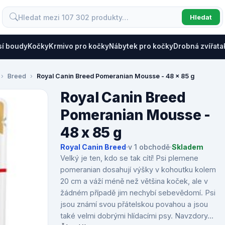
Hledat
sí boudy
Kočky
Krmivo pro kočky
Nábytek pro kočky
Drobná zvířata
Breed
Royal Canin Breed Pomeranian Mousse - 48 x 85 g
Royal Canin Breed
Pomeranian Mousse -
48 x 85 g
Royal Canin Breed
·
v 1 obchodě
·
Skladem
Velký je ten, kdo se tak cítí! Psi plemene
pomeranian dosahují výšky v kohoutku kolem
20 cm a váží méně než většina koček, ale v
žádném případě jim nechybí sebevědomí. Psi
jsou známí svou přátelskou povahou a jsou
také velmi dobrými hlídacími psy. Navzdory...