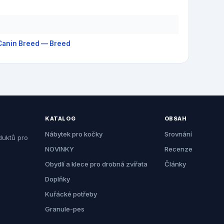
Canin Breed — Breed
KATALOG
OBSAH
Nábytek pro kočky
Srovnání
duktů pro
NOVINKY
Recenze
Obydlí a klece pro drobná zvířata
Články
Doplňky
Kuřácké potřeby
Granule-pes