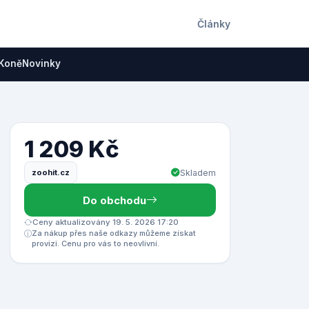
Články
Koně
Novinky
1 209 Kč
zoohit.cz
Skladem
Do obchodu
Ceny aktualizovány 19. 5. 2026 17:20
Za nákup přes naše odkazy můžeme získat
provizi. Cenu pro vás to neovlivní.