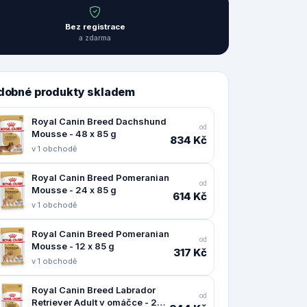
Bez registrace
a zdarma
dobné produkty skladem
Royal Canin Breed Dachshund
od
Mousse - 48 x 85 g
834 Kč
v 1 obchodě
Royal Canin Breed Pomeranian
od
Mousse - 24 x 85 g
614 Kč
v 1 obchodě
Royal Canin Breed Pomeranian
od
Mousse - 12 x 85 g
317 Kč
v 1 obchodě
Royal Canin Breed Labrador
od
Retriever Adult v omáčce - 20