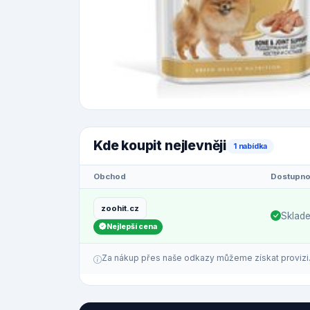
Kde koupit nejlevněji
1 nabídka
Obchod
Dostupno
zoohit.cz
Sklad
Nejlepší cena
Za nákup přes naše odkazy můžeme získat provizi. C