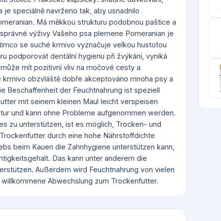
 je speciálně navrženo tak, aby usnadnilo
eranian. Má měkkou strukturu podobnou paštice a
 správné výživy Vašeho psa plemene Pomeranian je
ímco se suché krmivo vyznačuje velkou hustotou
 podporovat dentální hygienu při žvýkání, vyniká
ůže mít pozitivní vliv na močové cesty a
 krmivo obzvláště dobře akceptováno mnoha psy a
e Beschaffenheit der Feuchtnahrung ist speziell
utter mit seinem kleinen Maul leicht verspeisen
Textur und kann ohne Probleme aufgenommen werden.
s zu unterstützen, ist es möglich, Trocken- und
Trockenfutter durch eine hohe Nährstoffdichte
ebs beim Kauen die Zahnhygiene unterstützen kann,
tigkeitsgehalt. Das kann unter anderem die
stützen. Außerdem wird Feuchtnahrung von vielen
ne willkommene Abwechslung zum Trockenfutter.