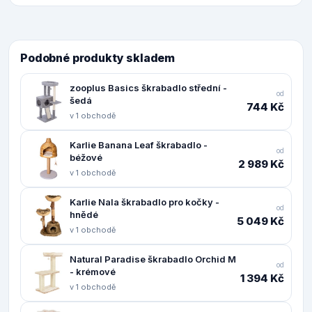
Podobné produkty skladem
zooplus Basics škrabadlo střední -
od
šedá
744 Kč
v 1 obchodě
Karlie Banana Leaf škrabadlo -
od
béžové
2 989 Kč
v 1 obchodě
Karlie Nala škrabadlo pro kočky -
od
hnědé
5 049 Kč
v 1 obchodě
Natural Paradise škrabadlo Orchid M
od
- krémové
1 394 Kč
v 1 obchodě