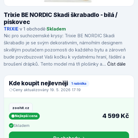
Trixie BE NORDIC Skadi škrabadlo - bílá /
pískovec
TRIXIE
·
v 1 obchodě
·
Skladem
Nic pro suchozemské krysy: Trixie BE NORDIC Skadi
škrabadlo je se svým dekorativním, námořním designem
skvělým poutačem pozornosti do každého bytu a zároveň
bude povzbuzovat Vaši kočku k vydatnému hraní, řádění a
broušení drápků. Tento model má tři plošinky a...
Číst dále
Kde koupit nejlevněji
1 nabídka
Ceny aktualizovány 19. 5. 2026 17:19
zoohit.cz
4 599 Kč
Nejlepší cena
Skladem