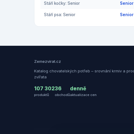
Stáří kočky: Senior
Senior
Stáří psa: Senior
Senior
Zemezvirat.cz
Katalog chovatelských potřeb – srovnání krmiv a pro
zvířata
107 302
36
denně
produktů
obchodů
aktualizace cen