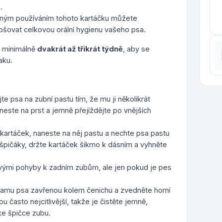
.
lným používáním tohoto kartáčku můžete
šovat celkovou orální hygienu vašeho psa.
 minimálně
dvakrát až třikrát týdně
, aby se
aku.
e psa na zubní pastu tím, že mu ji několikrát
neste na prst a jemně přejíždějte po vnějších
kartáček, naneste na něj pastu a nechte psa pastu
 špičáky, držte kartáček šikmo k dásním a vyhněte
vými pohyby k zadním zubům, ale jen pokud je pes
tlamu psa zavřenou kolem čenichu a zvedněte horní
u často nejcitlivější, takže je čistěte jemně,
e špičce zubu.