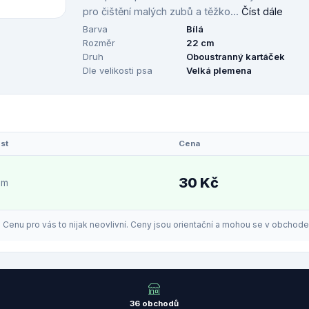
pro čištění malých zubů a těžko...
Číst dále
Barva
Bílá
Rozměr
22 cm
Druh
Oboustranný kartáček
Dle velikosti psa
Velká plemena
st
Cena
30 Kč
em
enu pro vás to nijak neovlivní. Ceny jsou orientační a mohou se v obchodech
36 obchodů