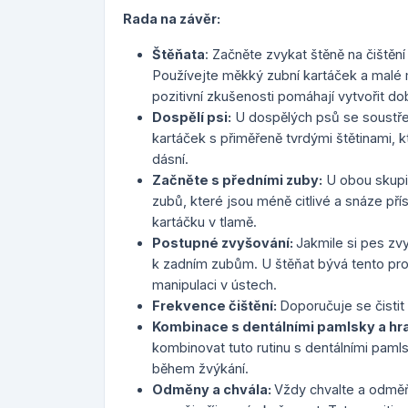
Rada na závěr:
Štěňata
: Začněte zvykat štěně na čištění
Používejte měkký zubní kartáček a malé m
pozitivní zkušenosti pomáhají vytvořit do
Dospělí psi:
U dospělých psů se soustřeď
kartáček s přiměřeně tvrdými štětinami, 
dásní.
Začněte s předními zuby:
U obou skupin
zubů, které jsou méně citlivé a snáze př
kartáčku v tlamě.
Postupné zvyšování:
Jakmile si pes zv
k zadním zubům. U štěňat bývá tento proc
manipulaci v ústech.
Frekvence čištění:
Doporučuje se čistit
Kombinace s dentálními pamlsky a hr
kombinovat tuto rutinu s dentálními paml
během žvýkání.
Odměny a chvála:
Vždy chvalte a odměň