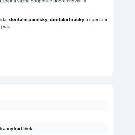
ní zpětná vazba podporuje dobré chování a
řidat
dentální pamlsky
,
dentální hračky
a speciální
 psa.
ranný kartáček