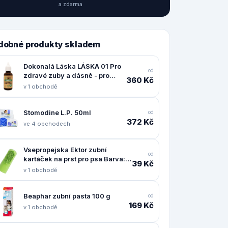
a zdarma
dobné produkty skladem
Dokonalá Láska LÁSKA 01 Pro
od
zdravé zuby a dásně - pro
360 Kč
pejsky
v 1 obchodě
Stomodine L.P. 50ml
od
372 Kč
ve 4 obchodech
Vsepropejska Ektor zubní
od
kartáček na prst pro psa Barva:
39 Kč
Zelená
v 1 obchodě
Beaphar zubní pasta 100 g
od
169 Kč
v 1 obchodě