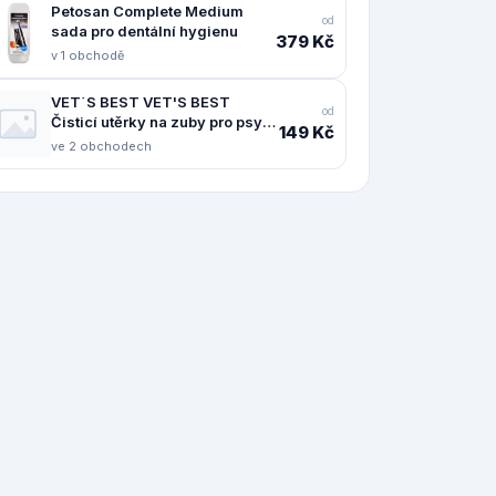
Petosan Complete Medium
od
sada pro dentální hygienu
379 Kč
v 1 obchodě
VET´S BEST VET'S BEST
od
Čisticí utěrky na zuby pro psy
149 Kč
50ks
ve 2 obchodech