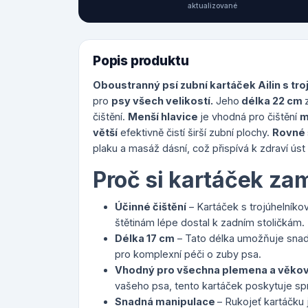
aktualizované
Popis produktu
Oboustranný psí zubní kartáček Ailin s tr
pro
psy všech velikostí.
Jeho
délka 22 cm
čištění.
Menší hlavice
je vhodná pro čištění
m
větší
efektivně čistí širší zubní plochy.
Rovné 
plaku a masáž dásní, což přispívá k zdraví ús
Proč si kartáček zam
Účinné čištění
– Kartáček s trojúhelníko
štětinám lépe dostal k zadním stoličkám.
Délka 17 cm
– Tato délka umožňuje snadn
pro komplexní péči o zuby psa.
Vhodný pro všechna plemena a věkov
vašeho psa, tento kartáček poskytuje spr
Snadná manipulace
– Rukojeť kartáčku