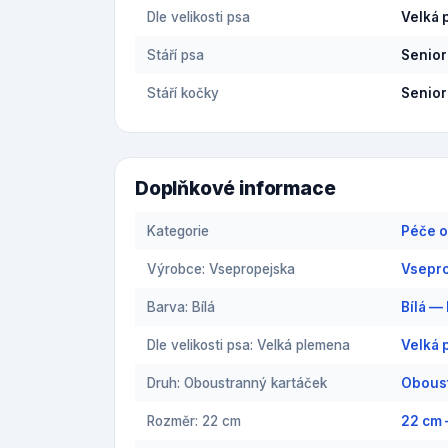
Dle velikosti psa
Velká 
Stáří psa
Senior
Stáří kočky
Senior
Doplňkové informace
Kategorie
Péče o
Výrobce: Vsepropejska
Vsepro
Barva: Bílá
Bílá —
Dle velikosti psa: Velká plemena
Velká 
Druh: Oboustranný kartáček
Oboust
Rozměr: 22 cm
22 cm 