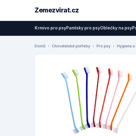
Zemezvirat.cz
Krmivo pro psy
Pamlsky pro psy
Oblečky na psy
P
Domů
Chovatelské potřeby
Pro psy
Hygiena a