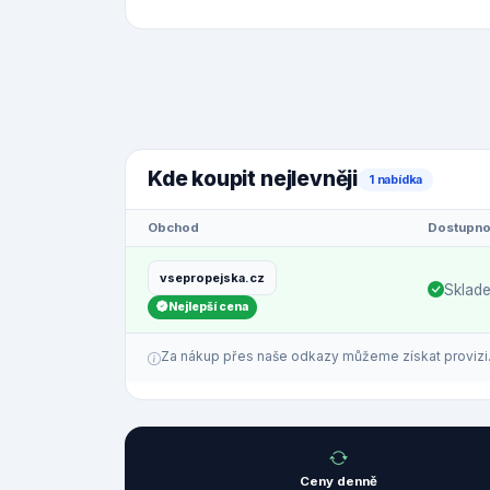
Kde koupit nejlevněji
1 nabídka
Obchod
Dostupno
vsepropejska.cz
Sklad
Nejlepší cena
Za nákup přes naše odkazy můžeme získat provizi. C
Ceny denně