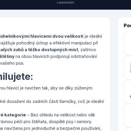
v porovnání
Po
ojúhelníkovými hlavicemi dvou velikostí
je ideální
zajišťuje pohodlný úchop a efektivní manipulaci při
alých zubů a těžko dostupných míst
, zatímco
štětiny
na obou hlavicích podporují odstraňování
t vašeho psa.
ilujete:
vou hlavicí je navržen tak, aby se díky zúženým
é dosažení do zadních částí tlamičky, což je ideální
é kategorie
– Bez ohledu na velikost nebo věk
ávnou péči pro štěňata, dospělé psy i seniory.
 je navržena pro jednoduché a bezpečné používání,