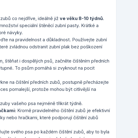
 zubů co nejdříve, ideálně již
ve věku 8-10 týdnů
.
nožství speciální štěněcí zubní pasty. Krátké a
bré návyky.
te na pravidelnost a důkladnost. Používejte zubní
které zvládnou odstranit zubní plak bez poškození
, štěňat i dospělých psů, začněte čištěním předních
ístupné. To psům pomáhá si zvyknout na pocit
ykne na čištění předních zubů, postupně přecházejte
es pomalejší, protože mohou být citlivější na
 zuby vašeho psa nejméně třikrát týdně.
ačkami:
Kromě pravidelného čištění zubů je efektivní
sky nebo hračkami, které podporují čištění zubů
ujte svého psa po každém čištění zubů, aby to byla