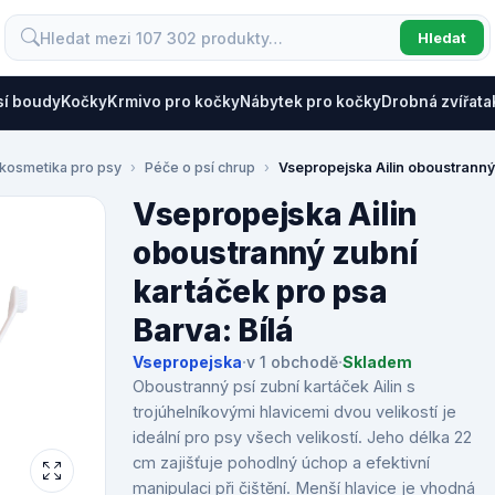
Hledat
sí boudy
Kočky
Krmivo pro kočky
Nábytek pro kočky
Drobná zvířata
 kosmetika pro psy
Péče o psí chrup
Vsepropejska Ailin oboustranný 
Vsepropejska Ailin
oboustranný zubní
kartáček pro psa
Barva: Bílá
Vsepropejska
·
v 1 obchodě
·
Skladem
Oboustranný psí zubní kartáček Ailin s
trojúhelníkovými hlavicemi dvou velikostí je
ideální pro psy všech velikostí. Jeho délka 22
cm zajišťuje pohodlný úchop a efektivní
manipulaci při čištění. Menší hlavice je vhodná