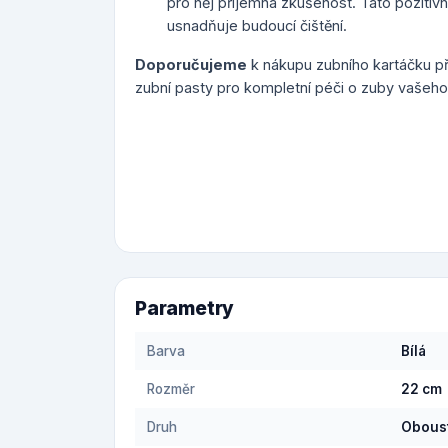
pro něj příjemná zkušenost. Tato pozitiv
usnadňuje budoucí čištění.
Doporučujeme
k nákupu zubního kartáčku p
zubní pasty pro kompletní péči o zuby vašeho
Parametry
Barva
Bílá
Rozměr
22 cm
Druh
Oboust