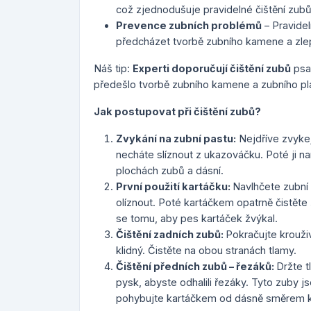
což zjednodušuje pravidelné čištění zubů
Prevence zubních problémů
– Pravide
předcházet tvorbě zubního kamene a zlep
Náš tip
:
Experti doporučují čištění zubů
psa
předešlo tvorbě zubního kamene a zubního pl
Jak postupovat při čištění zubů?
Zvykání na zubní pastu:
Nejdříve zvykejt
necháte slíznout z ukazováčku. Poté ji na
plochách zubů a dásní.
První použití kartáčku:
Navlhčete zubní 
olíznout. Poté kartáčkem opatrně čistěte
se tomu, aby pes kartáček žvýkal.
Čištění zadních zubů:
Pokračujte krouži
klidný. Čistěte na obou stranách tlamy.
Čištění předních zubů – řezáků:
Držte 
pysk, abyste odhalili řezáky. Tyto zuby jso
pohybujte kartáčkem od dásně směrem k