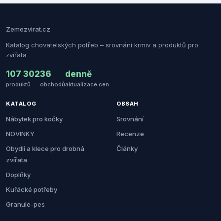
Zemezvirat.cz
Katalog chovatelských potřeb – srovnání krmiv a produktů pro
zvířata
107 302
36
denně
produktů
obchodů
aktualizace cen
KATALOG
OBSAH
Nábytek pro kočky
Srovnání
NOVINKY
Recenze
Obydlí a klece pro drobná
Články
zvířata
Doplňky
Kuřácké potřeby
Granule-pes