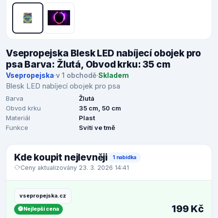
Vsepropejska Blesk LED nabíjecí obojek pro
psa Barva: Žlutá, Obvod krku: 35 cm
Vsepropejska
·
v 1 obchodě
·
Skladem
Blesk LED nabíjecí obojek pro psa
Barva
Žlutá
Obvod krku
35 cm, 50 cm
Materiál
Plast
Funkce
Svítí ve tmě
Kde koupit nejlevněji
1 nabídka
Ceny aktualizovány 23. 3. 2026 14:41
vsepropejska.cz
199 Kč
Nejlepší cena