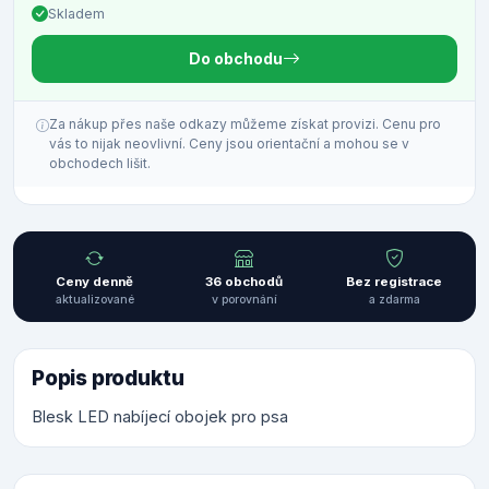
Skladem
Do obchodu
Za nákup přes naše odkazy můžeme získat provizi. Cenu pro
vás to nijak neovlivní. Ceny jsou orientační a mohou se v
obchodech lišit.
Ceny denně
36 obchodů
Bez registrace
aktualizované
v porovnání
a zdarma
Popis produktu
Blesk LED nabíjecí obojek pro psa