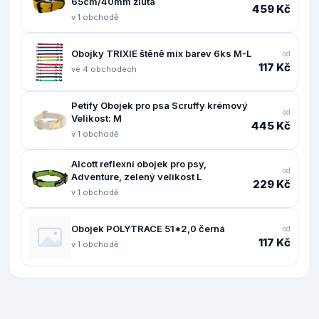
65cm/40mm žlutá
459 Kč
v 1 obchodě
Obojky TRIXIE štěně mix barev 6ks M-L
od
117 Kč
ve 4 obchodech
Petify Obojek pro psa Scruffy krémový
od
Velikost: M
445 Kč
v 1 obchodě
Alcott reflexní obojek pro psy,
od
Adventure, zelený velikost L
229 Kč
v 1 obchodě
Obojek POLYTRACE 51*2,0 černá
od
117 Kč
v 1 obchodě