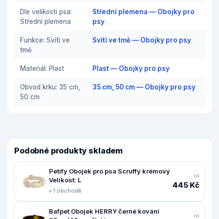
Dle velikosti psa:
Střední plemena — Obojky pro
Střední plemena
psy
Funkce: Svítí ve
Svítí ve tmě — Obojky pro psy
tmě
Materiál: Plast
Plast — Obojky pro psy
Obvod krku: 35 cm,
35 cm, 50 cm — Obojky pro psy
50 cm
Podobné produkty skladem
Petify Obojek pro psa Scruffy krémový
od
Velikost: L
445 Kč
v 1 obchodě
Bafpet Obojek HERRY černé kování
od