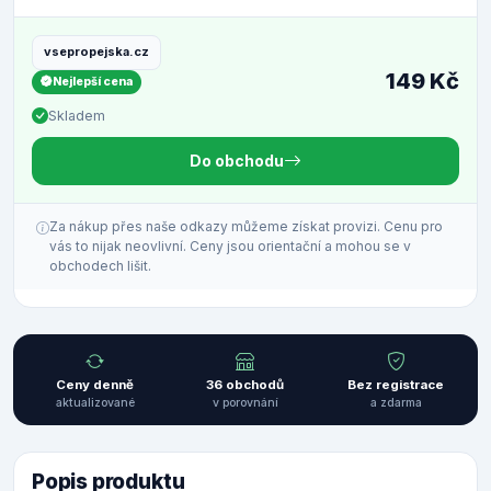
vsepropejska.cz
149 Kč
Nejlepší cena
Skladem
Do obchodu
Za nákup přes naše odkazy můžeme získat provizi. Cenu pro
vás to nijak neovlivní. Ceny jsou orientační a mohou se v
obchodech lišit.
Ceny denně
36 obchodů
Bez registrace
aktualizované
v porovnání
a zdarma
Popis produktu