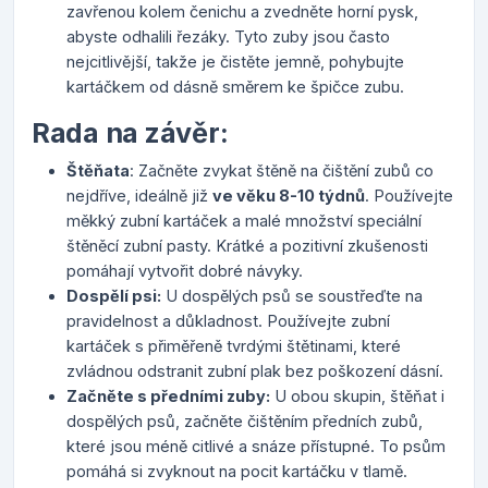
zavřenou kolem čenichu a zvedněte horní pysk,
abyste odhalili řezáky. Tyto zuby jsou často
nejcitlivější, takže je čistěte jemně, pohybujte
kartáčkem od dásně směrem ke špičce zubu.
Rada na závěr:
Štěňata
: Začněte zvykat štěně na čištění zubů co
nejdříve, ideálně již
ve věku 8-10 týdnů
. Používejte
měkký zubní kartáček a malé množství speciální
štěněcí zubní pasty. Krátké a pozitivní zkušenosti
pomáhají vytvořit dobré návyky.
Dospělí psi:
U dospělých psů se soustřeďte na
pravidelnost a důkladnost. Používejte zubní
kartáček s přiměřeně tvrdými štětinami, které
zvládnou odstranit zubní plak bez poškození dásní.
Začněte s předními zuby:
U obou skupin, štěňat i
dospělých psů, začněte čištěním předních zubů,
které jsou méně citlivé a snáze přístupné. To psům
pomáhá si zvyknout na pocit kartáčku v tlamě.