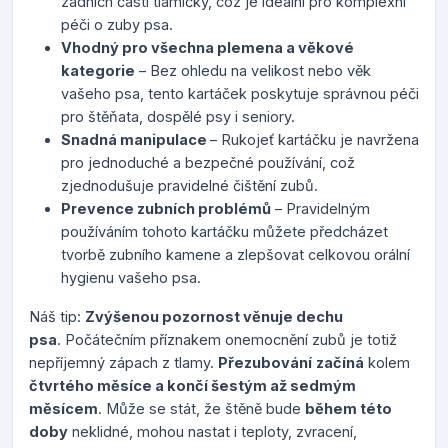
zadních částí tlamičky, což je ideální pro komplexní
péči o zuby psa.
Vhodný pro všechna plemena a věkové
kategorie
– Bez ohledu na velikost nebo věk
vašeho psa, tento kartáček poskytuje správnou péči
pro štěňata, dospělé psy i seniory.
Snadná manipulace
– Rukojeť kartáčku je navržena
pro jednoduché a bezpečné používání, což
zjednodušuje pravidelné čištění zubů.
Prevence zubních problémů
– Pravidelným
používáním tohoto kartáčku můžete předcházet
tvorbě zubního kamene a zlepšovat celkovou orální
hygienu vašeho psa.
Náš tip:
Zvýšenou pozornost věnuje dechu
psa
. Počátečním příznakem onemocnění zubů je totiž
nepříjemný zápach z tlamy.
Přezubování
začíná
kolem
čtvrtého měsíce a končí šestým až sedmým
měsícem
. Může se stát, že štěně bude
během této
doby
neklidné, mohou nastat i teploty, zvracení,