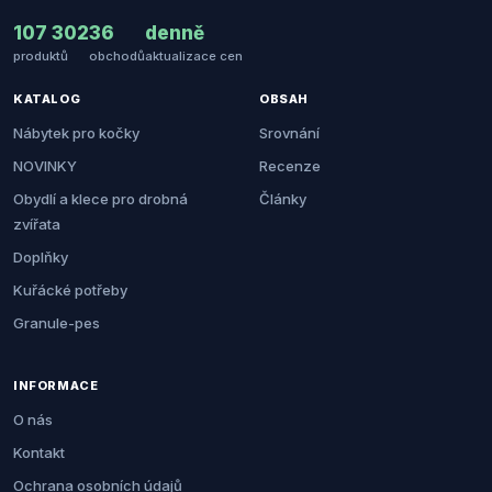
107 302
36
denně
produktů
obchodů
aktualizace cen
KATALOG
OBSAH
Nábytek pro kočky
Srovnání
NOVINKY
Recenze
Obydlí a klece pro drobná
Články
zvířata
Doplňky
Kuřácké potřeby
Granule-pes
INFORMACE
O nás
Kontakt
Ochrana osobních údajů