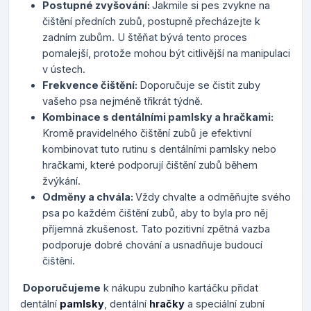
Postupné zvyšování:
Jakmile si pes zvykne na
čištění předních zubů, postupně přecházejte k
zadním zubům. U štěňat bývá tento proces
pomalejší, protože mohou být citlivější na manipulaci
v ústech.
Frekvence čištění:
Doporučuje se čistit zuby
vašeho psa nejméně třikrát týdně.
Kombinace s dentálními pamlsky a hračkami:
Kromě pravidelného čištění zubů je efektivní
kombinovat tuto rutinu s dentálními pamlsky nebo
hračkami, které podporují čištění zubů během
žvýkání.
Odměny a chvála:
Vždy chvalte a odměňujte svého
psa po každém čištění zubů, aby to byla pro něj
příjemná zkušenost. Tato pozitivní zpětná vazba
podporuje dobré chování a usnadňuje budoucí
čištění.
Doporučujeme
k nákupu zubního kartáčku přidat
dentální
pamlsky
, dentální
hračky
a speciální zubní