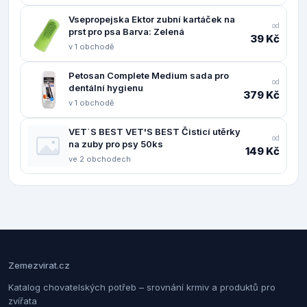
Vsepropejska Ektor zubní kartáček na
od
prst pro psa Barva: Zelená
39 Kč
v 1 obchodě
Petosan Complete Medium sada pro
od
dentální hygienu
379 Kč
v 1 obchodě
VET´S BEST VET'S BEST Čisticí utěrky
od
na zuby pro psy 50ks
149 Kč
ve 2 obchodech
Zemezvirat.cz
Katalog chovatelských potřeb – srovnání krmiv a produktů pro
zvířata