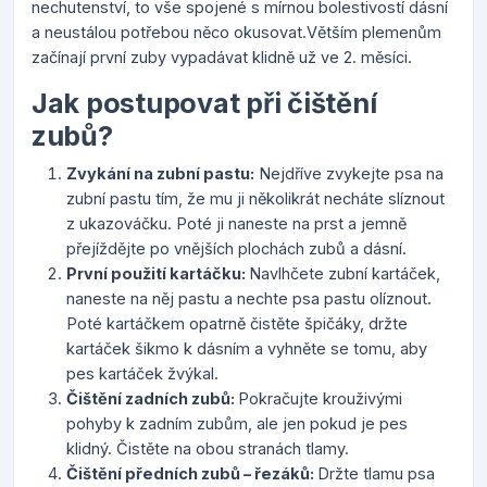
nechutenství, to vše spojené s mírnou bolestivostí dásní
a neustálou potřebou něco okusovat.Větším plemenům
začínají první zuby vypadávat klidně už ve 2. měsíci.
Jak postupovat při čištění
zubů?
Zvykání na zubní pastu:
Nejdříve zvykejte psa na
zubní pastu tím, že mu ji několikrát necháte slíznout
z ukazováčku. Poté ji naneste na prst a jemně
přejíždějte po vnějších plochách zubů a dásní.
První použití kartáčku:
Navlhčete zubní kartáček,
naneste na něj pastu a nechte psa pastu olíznout.
Poté kartáčkem opatrně čistěte špičáky, držte
kartáček šikmo k dásním a vyhněte se tomu, aby
pes kartáček žvýkal.
Čištění zadních zubů:
Pokračujte krouživými
pohyby k zadním zubům, ale jen pokud je pes
klidný. Čistěte na obou stranách tlamy.
Čištění předních zubů – řezáků:
Držte tlamu psa