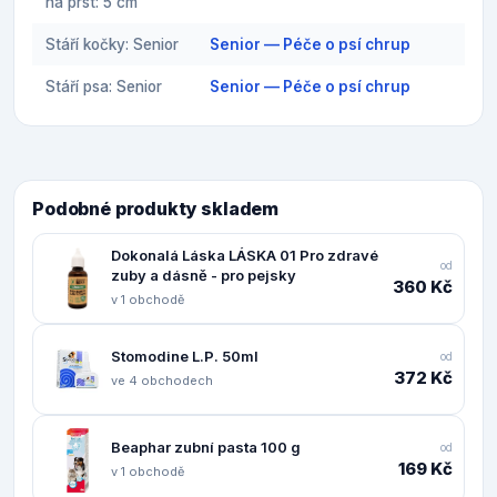
na prst: 5 cm
Stáří kočky: Senior
Senior — Péče o psí chrup
Stáří psa: Senior
Senior — Péče o psí chrup
Podobné produkty skladem
Dokonalá Láska LÁSKA 01 Pro zdravé
od
zuby a dásně - pro pejsky
360 Kč
v 1 obchodě
Stomodine L.P. 50ml
od
372 Kč
ve 4 obchodech
Beaphar zubní pasta 100 g
od
169 Kč
v 1 obchodě