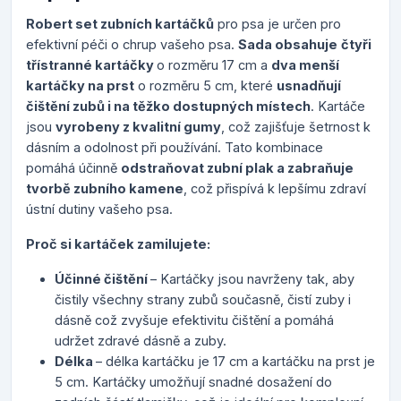
Robert set zubních kartáčků
pro psa je určen pro
efektivní péči o chrup vašeho psa.
Sada obsahuje
čtyři
třístranné kartáčky
o rozměru 17 cm a
dva menší
kartáčky na prst
o rozměru 5 cm, které
usnadňují
čištění zubů i na těžko dostupných místech
. Kartáče
jsou
vyrobeny z kvalitní gumy
, což zajišťuje šetrnost k
dásním a odolnost při používání. Tato kombinace
pomáhá účinně
odstraňovat zubní plak a zabraňuje
tvorbě zubního kamene
, což přispívá k lepšímu zdraví
ústní dutiny vašeho psa​.
Proč si kartáček zamilujete:
Účinné čištění
– Kartáčky jsou navrženy tak, aby
čistily všechny strany zubů současně, čistí zuby i
dásně což zvyšuje efektivitu čištění a pomáhá
udržet zdravé dásně a zuby.
Délka
– délka kartáčku je 17 cm a kartáčku na prst je
5 cm. Kartáčky umožňují snadné dosažení do