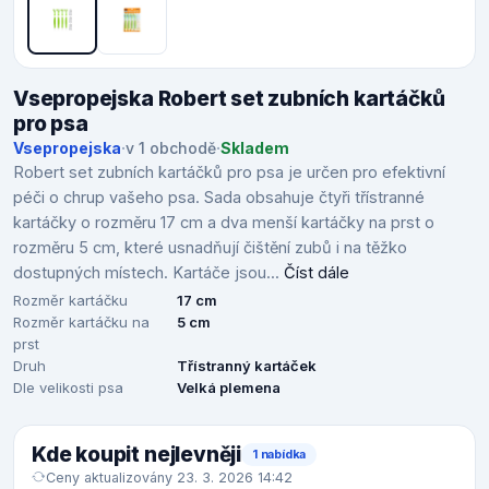
Vsepropejska Robert set zubních kartáčků
pro psa
Vsepropejska
·
v 1 obchodě
·
Skladem
Robert set zubních kartáčků pro psa je určen pro efektivní
péči o chrup vašeho psa. Sada obsahuje čtyři třístranné
kartáčky o rozměru 17 cm a dva menší kartáčky na prst o
rozměru 5 cm, které usnadňují čištění zubů i na těžko
dostupných místech. Kartáče jsou...
Číst dále
Rozměr kartáčku
17 cm
Rozměr kartáčku na
5 cm
prst
Druh
Třístranný kartáček
Dle velikosti psa
Velká plemena
Kde koupit nejlevněji
1 nabídka
Ceny aktualizovány 23. 3. 2026 14:42