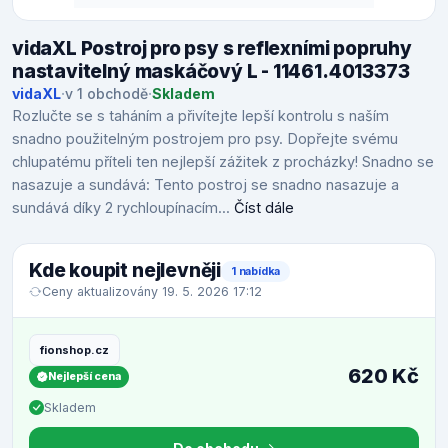
vidaXL Postroj pro psy s reflexními popruhy
nastavitelný maskáčový L - 11461.4013373
vidaXL
·
v 1 obchodě
·
Skladem
Rozlučte se s taháním a přivítejte lepší kontrolu s naším
snadno použitelným postrojem pro psy. Dopřejte svému
chlupatému příteli ten nejlepší zážitek z procházky! Snadno se
nasazuje a sundává: Tento postroj se snadno nasazuje a
sundává díky 2 rychloupínacím...
Číst dále
Kde koupit nejlevněji
1 nabídka
Ceny aktualizovány 19. 5. 2026 17:12
fionshop.cz
620 Kč
Nejlepší cena
Skladem