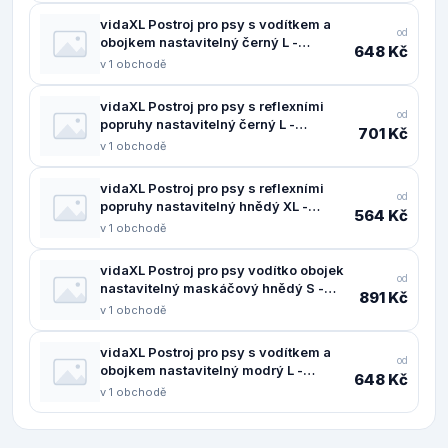
vidaXL Postroj pro psy s vodítkem a
od
obojkem nastavitelný černý L -
648 Kč
11461.4013390
v 1 obchodě
vidaXL Postroj pro psy s reflexními
od
popruhy nastavitelný černý L -
701 Kč
11461.4013370
v 1 obchodě
vidaXL Postroj pro psy s reflexními
od
popruhy nastavitelný hnědý XL -
564 Kč
11461.4013377
v 1 obchodě
vidaXL Postroj pro psy vodítko obojek
od
nastavitelný maskáčový hnědý S -
891 Kč
11461.4013383
v 1 obchodě
vidaXL Postroj pro psy s vodítkem a
od
obojkem nastavitelný modrý L -
648 Kč
11461.4013391
v 1 obchodě