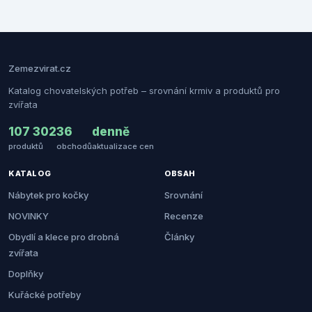
Zemezvirat.cz
Katalog chovatelských potřeb – srovnání krmiv a produktů pro
zvířata
107 302
36
denně
produktů
obchodů
aktualizace cen
KATALOG
OBSAH
Nábytek pro kočky
Srovnání
NOVINKY
Recenze
Obydlí a klece pro drobná
Články
zvířata
Doplňky
Kuřácké potřeby