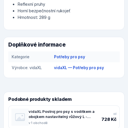
Reflexní pruhy
Horní bezpečnostní rukojeť
Hmotnost: 289 g
Doplňkové informace
Kategorie
Potřeby pro psy
Výrobce: vidaXL
vidaXL — Potřeby pro psy
Podobné produkty skladem
vidaXL Postroj pro psy s vodítkem a
od
obojkem nastavitelný růžový L -
728 Kč
11461.4013394
v 1 obchodě