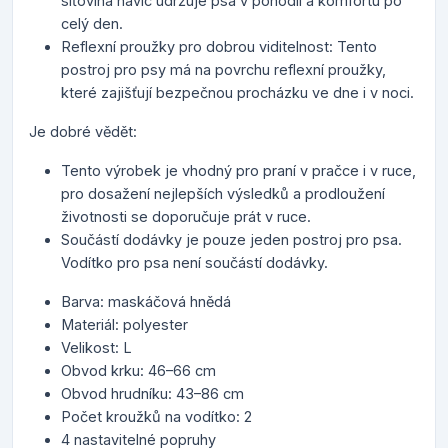
síťovina navíc udržuje psa v pohodlí a komfortu po
celý den.
Reflexní proužky pro dobrou viditelnost: Tento
postroj pro psy má na povrchu reflexní proužky,
které zajišťují bezpečnou procházku ve dne i v noci.
Je dobré vědět:
Tento výrobek je vhodný pro praní v pračce i v ruce,
pro dosažení nejlepších výsledků a prodloužení
životnosti se doporučuje prát v ruce.
Součástí dodávky je pouze jeden postroj pro psa.
Vodítko pro psa není součástí dodávky.
Barva: maskáčová hnědá
Materiál: polyester
Velikost: L
Obvod krku: 46–66 cm
Obvod hrudníku: 43–86 cm
Počet kroužků na vodítko: 2
4 nastavitelné popruhy