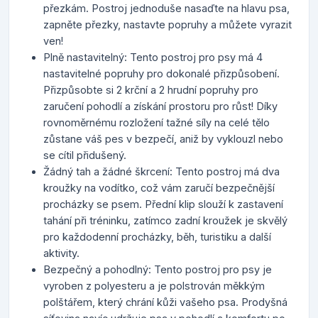
přezkám. Postroj jednoduše nasaďte na hlavu psa,
zapněte přezky, nastavte popruhy a můžete vyrazit
ven!
Plně nastavitelný: Tento postroj pro psy má 4
nastavitelné popruhy pro dokonalé přizpůsobení.
Přizpůsobte si 2 krční a 2 hrudní popruhy pro
zaručení pohodlí a získání prostoru pro růst! Díky
rovnoměrnému rozložení tažné síly na celé tělo
zůstane váš pes v bezpečí, aniž by vyklouzl nebo
se cítil přidušený.
Žádný tah a žádné škrcení: Tento postroj má dva
kroužky na vodítko, což vám zaručí bezpečnější
procházky se psem. Přední klip slouží k zastavení
tahání při tréninku, zatímco zadní kroužek je skvělý
pro každodenní procházky, běh, turistiku a další
aktivity.
Bezpečný a pohodlný: Tento postroj pro psy je
vyroben z polyesteru a je polstrován měkkým
polštářem, který chrání kůži vašeho psa. Prodyšná