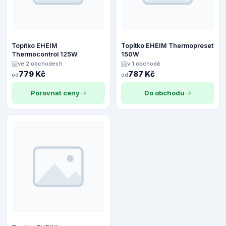
Topítko EHEIM
Topítko EHEIM Thermopreset
Thermocontrol 125W
150W
ve 2 obchodech
v 1 obchodě
779 Kč
787 Kč
od
od
Porovnat ceny
Do obchodu