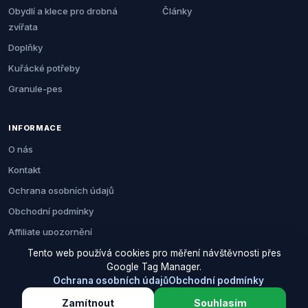
Obydlí a klece pro drobná
Články
zvířata
Doplňky
Kuřácké potřeby
Granule-pes
INFORMACE
O nás
Kontakt
Ochrana osobních údajů
Obchodní podmínky
Affiliate upozornění
Tento web používá cookies pro měření návštěvnosti přes
Google Tag Manager.
Ochrana osobních údajů
Obchodní podmínky
© 2026 Zemezvirat.cz. Všechna práva vyhrazena.
Zamítnout
Souhlasím
Za nákup přes naše odkazy můžeme získat provizi. Cenu pro vás to