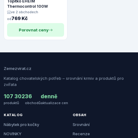
Topítko EHEIM
Thermocontrol 100W
ve 2 obchodech
769 Kč
od
Porovnat ceny
Zemezvirat.cz
Katalog chovatelských potřeb – srovnání krmiv a produktů pro
zvířata
107 302
36
denně
produktů
obchodů
aktualizace cen
KATALOG
OBSAH
Nábytek pro kočky
Srovnání
NOVINKY
Recenze