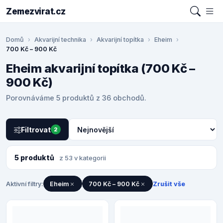
Zemezvirat.cz
Domů
Akvarijní technika
Akvarijní topítka
Eheim
700 Kč – 900 Kč
Eheim akvarijní topítka (700 Kč –
900 Kč)
Porovnáváme 5 produktů z 36 obchodů.
Filtrovat
2
5 produktů
z 53 v kategorii
Aktivní filtry:
Eheim
700 Kč – 900 Kč
Zrušit vše