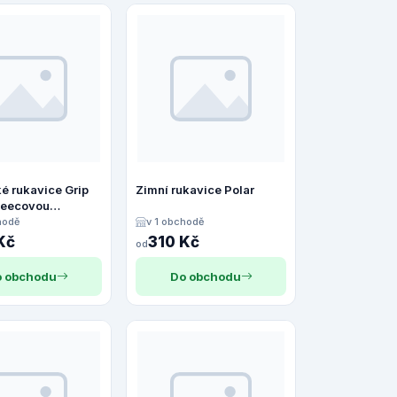
é rukavice Grip
Zimní rukavice Polar
fleecovou
ou
hodě
v 1 obchodě
Kč
310 Kč
od
 obchodu
Do obchodu