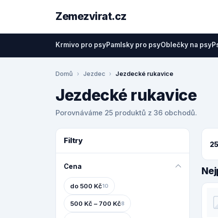
Zemezvirat.cz
Krmivo pro psy
Pamlsky pro psy
Oblečky na psy
P
Domů
Jezdec
Jezdecké rukavice
Jezdecké rukavice
Porovnáváme 25 produktů z 36 obchodů.
Filtry
25
Cena
Nej
do 500 Kč
10
500 Kč – 700 Kč
8