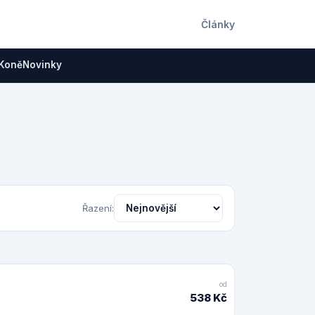
Články
Koně
Novinky
Řazení:
od
538 Kč