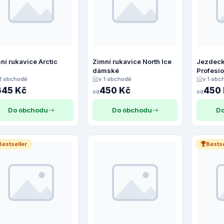
ní rukavice Arctic
Zimní rukavice North Ice
Jezdeck
dámské
Profesio
 1 obchodě
v 1 obchodě
v 1 obc
645 Kč
450 Kč
450
od
od
Do obchodu
Do obchodu
Do
Bestseller
Bestse