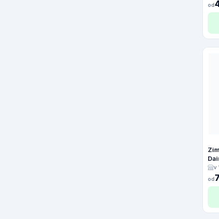
od
Zim
Da
v
od