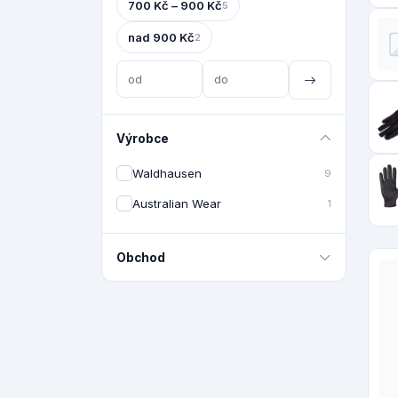
700 Kč – 900 Kč
5
nad 900 Kč
2
Výrobce
Waldhausen
9
Australian Wear
1
Obchod