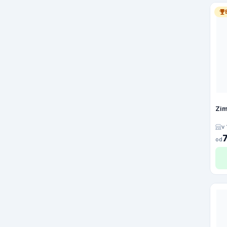
Zim
v
od