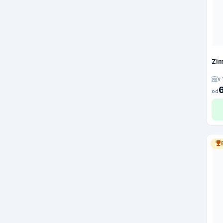
Zim
v
od