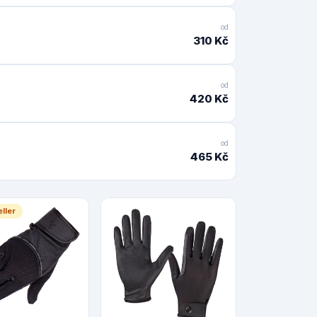
od
310 Kč
od
420 Kč
od
465 Kč
ller