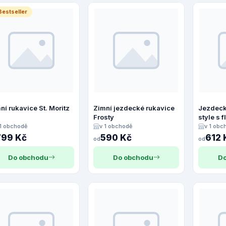
Bestseller
ní rukavice St. Moritz
Zimní jezdecké rukavice
Jezdeck
Frosty
style s 
podšívk
 1 obchodě
v 1 obchodě
v 1 obc
799 Kč
590 Kč
612 
od
od
Do obchodu
Do obchodu
Do