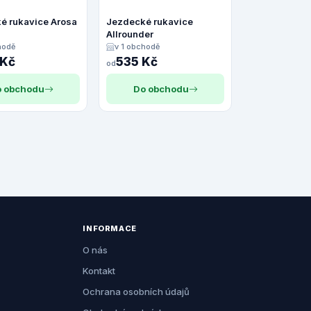
é rukavice Arosa
Jezdecké rukavice
Allrounder
hodě
v 1 obchodě
 Kč
535 Kč
od
 obchodu
Do obchodu
INFORMACE
O nás
Kontakt
Ochrana osobních údajů