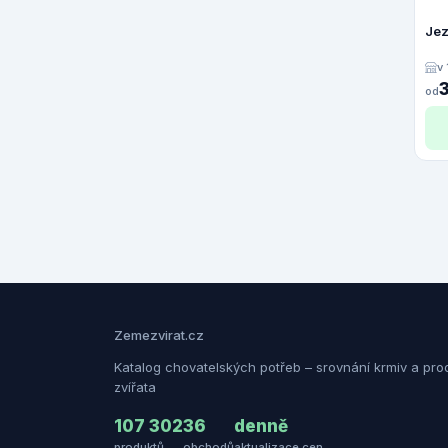
Jez
v
od
Zemezvirat.cz
Katalog chovatelských potřeb – srovnání krmiv a pro
zvířata
107 302
36
denně
produktů
obchodů
aktualizace cen