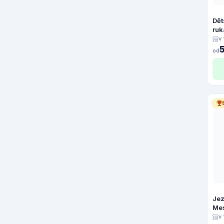
Dět
ruk
v
od
Jez
Me
v