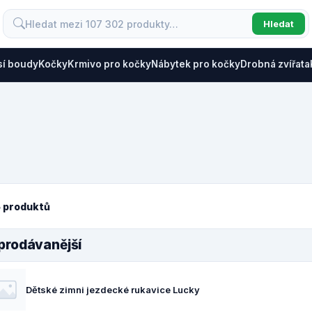
Hledat
sí boudy
Kočky
Krmivo pro kočky
Nábytek pro kočky
Drobná zvířata
 produktů
prodávanější
Dětské zimni jezdecké rukavice Lucky