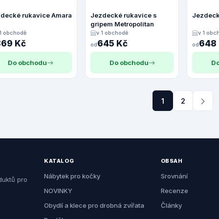
decké rukavice Amara
Jezdecké rukavice s
Jezdeck
gripem Metropolitan
 1 obchodě
v 1 obchodě
v 1 obc
369 Kč
645 Kč
648
od
od
Do obchodu
Do obchodu
Do
1
2
KATALOG
OBSAH
Nábytek pro kočky
Srovnání
duktů pro
NOVINKY
Recenze
Obydlí a klece pro drobná zvířata
Články