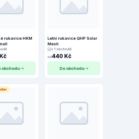
é rukavice HKM
Letní rukavice QHP Solar
nall
Mesh
hodě
v 1 obchodě
 Kč
440 Kč
od
 obchodu
Do obchodu
ller