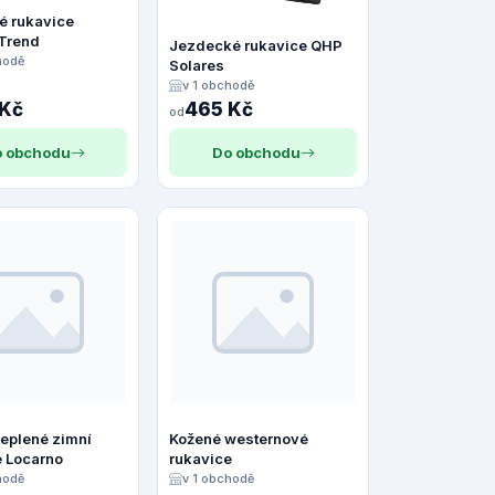
é rukavice
 Trend
Jezdecké rukavice QHP
hodě
Solares
v 1 obchodě
 Kč
465 Kč
od
 obchodu
Do obchodu
teplené zimní
Kožené westernové
e Locarno
rukavice
hodě
v 1 obchodě