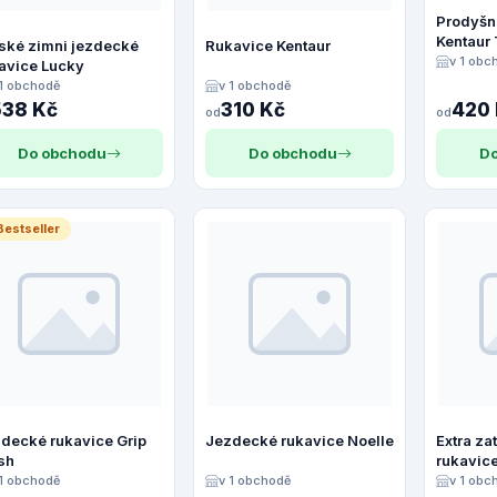
Prodyšn
Kentaur
ské zimni jezdecké
Rukavice Kentaur
v 1 obc
avice Lucky
 1 obchodě
v 1 obchodě
538 Kč
310 Kč
420
od
od
Do obchodu
Do obchodu
Do
Bestseller
decké rukavice Grip
Jezdecké rukavice Noelle
Extra za
sh
rukavic
 1 obchodě
v 1 obchodě
v 1 obc