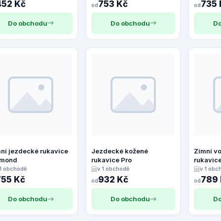
452 Kč
753 Kč
735 
od
od
Do obchodu
Do obchodu
Do
ní jezdecké rukavice
Jezdecké kožené
Zimní v
imond
rukavice Pro
rukavice
 1 obchodě
v 1 obchodě
v 1 obc
755 Kč
932 Kč
789
od
od
Do obchodu
Do obchodu
Do