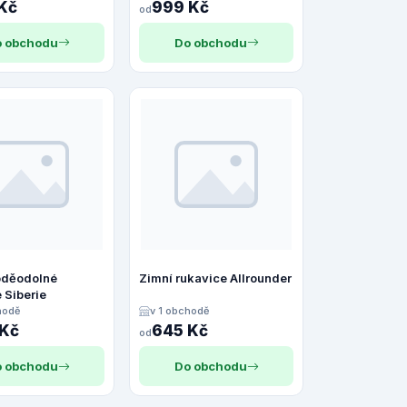
Kč
999 Kč
od
 obchodu
Do obchodu
oděodolné
Zimní rukavice Allrounder
 Siberie
hodě
v 1 obchodě
 Kč
645 Kč
od
 obchodu
Do obchodu