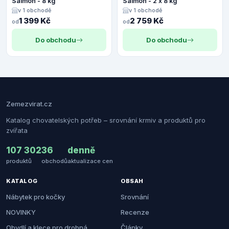
Salmon - 8 kg
Salmon - 2 x 8 kg
v 1 obchodě
v 1 obchodě
1 399 Kč
2 759 Kč
od
od
Do obchodu
Do obchodu
Zemezvirat.cz
Katalog chovatelských potřeb – srovnání krmiv a produktů pro
zvířata
107 302
36
denně
produktů
obchodů
aktualizace cen
KATALOG
OBSAH
Nábytek pro kočky
Srovnání
NOVINKY
Recenze
Obydlí a klece pro drobná
Články