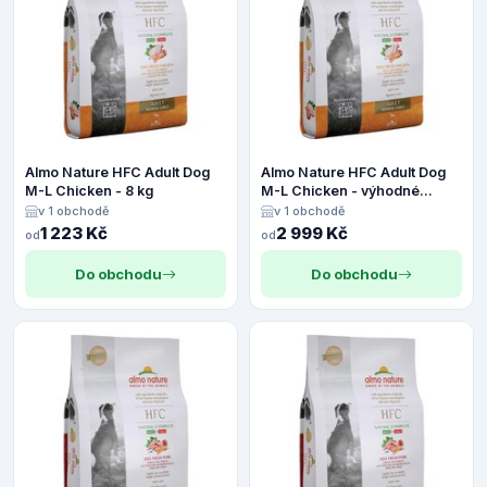
Almo Nature HFC Adult Dog
Almo Nature HFC Adult Dog
M-L Chicken - 8 kg
M-L Chicken - výhodné
balení: 2 x 8 kg
v 1 obchodě
v 1 obchodě
1 223 Kč
2 999 Kč
od
od
Do obchodu
Do obchodu