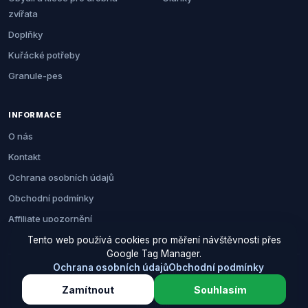
zvířata
Doplňky
Kuřácké potřeby
Granule-pes
INFORMACE
O nás
Kontakt
Ochrana osobních údajů
Obchodní podmínky
Affiliate upozornění
Tento web používá cookies pro měření návštěvnosti přes
Google Tag Manager.
Ochrana osobních údajů
Obchodní podmínky
© 2026 Zemezvirat.cz. Všechna práva vyhrazena.
Zamítnout
Souhlasím
Za nákup přes naše odkazy můžeme získat provizi. Cenu pro vás to
neovlivní.