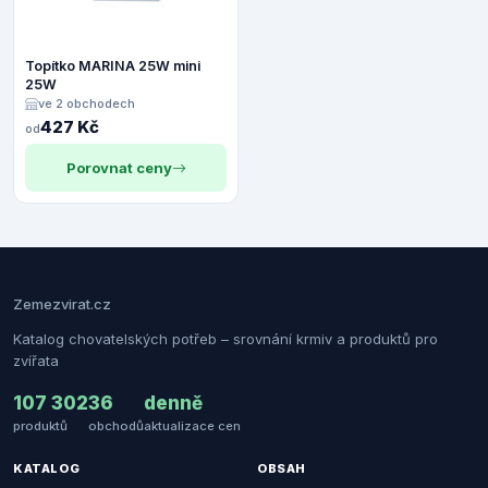
Topítko MARINA 25W mini
25W
ve 2 obchodech
427 Kč
od
Porovnat ceny
Zemezvirat.cz
Katalog chovatelských potřeb – srovnání krmiv a produktů pro
zvířata
107 302
36
denně
produktů
obchodů
aktualizace cen
KATALOG
OBSAH