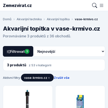
Zemezvirat.cz
Domů
Akvarijní technika
Akvarijní topítka
vase-krmivo.cz
Akvarijní topítka v vase-krmivo.cz
Porovnáváme 3 produktů z 36 obchodů.
Filtrovat
1
3 produktů
z 53 v kategorii
Aktivní filtry:
vase-krmivo.cz
Zrušit vše