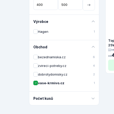
Výrobce
Hagen
1
Top
25
Obchod
v
od
bezednamiska.cz
6
zvireci-potreby.cz
4
dobrotydomisky.cz
2
vase-krmivo.cz
1
Počet kusů