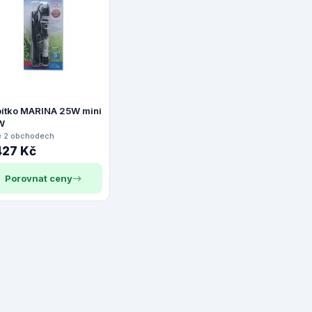
ítko MARINA 25W mini
W
e 2 obchodech
427 Kč
Porovnat ceny