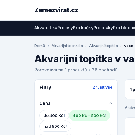
Zemezvirat.cz
Akvaristika
Pro psy
Pro kočky
Pro ptáky
Pro hloda
Domů
Akvarijní technika
Akvarijní topítka
vase-
Akvarijní topítka v v
Porovnáváme 1 produktů z 36 obchodů.
Filtry
Zrušit vše
1 
Cena
Aktivn
do 400 Kč
400 Kč – 500 Kč
1
1
nad 500 Kč
1