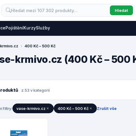
Hledat
vce
Pojištění
Kurzy
Služby
krmivo.cz
400 Kč – 500 Kč
ase-krmivo.cz (400 Kč – 500 
produktů
z 53 v kategorii
í filtry:
vase-krmivo.cz
400 Kč – 500 Kč
Zrušit vše