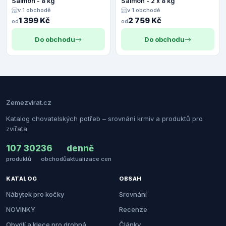
Salmon - 8 kg
Salmon - 2 x 8 kg
v 1 obchodě
v 1 obchodě
1 399 Kč
2 759 Kč
od
od
Do obchodu
Do obchodu
Zemezvirat.cz
Katalog chovatelských potřeb – srovnání krmiv a produktů pro
zvířata
107 302
36
denně
produktů
obchodů
aktualizace cen
KATALOG
OBSAH
Nábytek pro kočky
Srovnání
NOVINKY
Recenze
Obydlí a klece pro drobná
Články