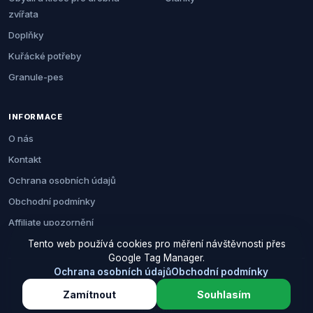
zvířata
Doplňky
Kuřácké potřeby
Granule-pes
INFORMACE
O nás
Kontakt
Ochrana osobních údajů
Obchodní podmínky
Affiliate upozornění
Tento web používá cookies pro měření návštěvnosti přes
Google Tag Manager.
Ochrana osobních údajů
Obchodní podmínky
© 2026 Zemezvirat.cz. Všechna práva vyhrazena.
Zamítnout
Souhlasím
Za nákup přes naše odkazy můžeme získat provizi. Cenu pro vás to
neovlivní.