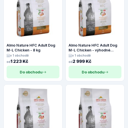
Almo Nature HFC Adult Dog
Almo Nature HFC Adult Dog
M-L Chicken - 8 kg
M-L Chicken - výhodné
balení: 2 x 8 kg
v 1 obchodě
v 1 obchodě
1 223 Kč
2 999 Kč
od
od
Do obchodu
Do obchodu