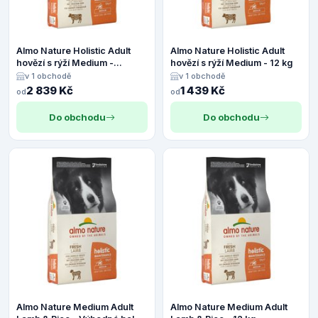
Almo Nature Holistic Adult
Almo Nature Holistic Adult
hovězí s rýží Medium -
hovězí s rýží Medium - 12 kg
Výhodné balení 2 x 12 kg
v 1 obchodě
v 1 obchodě
2 839 Kč
1 439 Kč
od
od
Do obchodu
Do obchodu
Almo Nature Medium Adult
Almo Nature Medium Adult