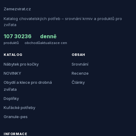
Zemezvirat.cz
Katalog chovatelských potřeb – srovnání krmiv a produktů pro
zvířata
107 302
36
denně
produktů
obchodů
aktualizace cen
KATALOG
OBSAH
Nábytek pro kočky
Srovnání
NOVINKY
Recenze
Obydlí a klece pro drobná
Články
zvířata
Doplňky
Kuřácké potřeby
Granule-pes
INFORMACE