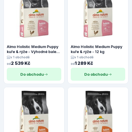
Almo Holistic Medium Puppy
Almo Holistic Medium Puppy
kuře & rýže - Výhodné balení:
kuře & rýže - 12 kg
2 x 12 kg
v 1 obchodě
v 1 obchodě
2 539 Kč
1 289 Kč
od
od
Do obchodu
Do obchodu