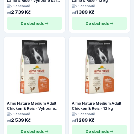
Lamb & Rice - Výhodné balení
Lamb & Rice - 12 kg
2 x 12 kg
v 1 obchodě
v 1 obchodě
2 739 Kč
1 389 Kč
od
od
Do obchodu
Do obchodu
Almo Nature Medium Adult
Almo Nature Medium Adult
Chicken & Reis - Výhodné
Chicken & Reis - 12 kg
balení 2 x 12 kg
v 1 obchodě
v 1 obchodě
2 539 Kč
1 289 Kč
od
od
Do obchodu
Do obchodu