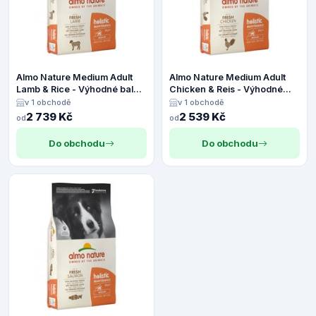
Almo Nature Medium Adult
Almo Nature Medium Adult
Lamb & Rice - Výhodné balení
Chicken & Reis - Výhodné
2 x 12 kg
balení 2 x 12 kg
v 1 obchodě
v 1 obchodě
2 739 Kč
2 539 Kč
od
od
Do obchodu
Do obchodu