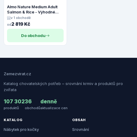
Almo Nature Medium Adult
Salmon & Rice - Výhodné
balení 2 x 12 kg
v 1 obchodě
2 819 Kč
od
Do obchodu
Zemezvirat.cz
Katalog chovatelských potřeb – srovnání krmiv a produktů pro
zvířata
107 302
36
denně
produktů
obchodů
aktualizace cen
KATALOG
OBSAH
Nábytek pro kočky
Srovnání