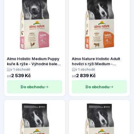
Almo Holistic Medium Puppy
Almo Nature Holistic Adult
kuře & rýže - Výhodné balení:
hovězí s rýží Medium -
2 x 12 kg
Výhodné balení 2 x 12 kg
v 1 obchodě
v 1 obchodě
2 539 Kč
2 839 Kč
od
od
Do obchodu
Do obchodu