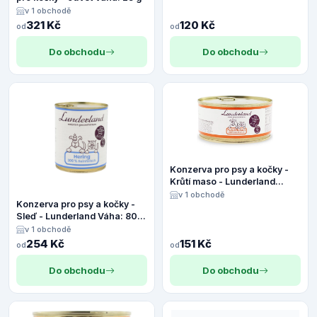
v 1 obchodě
321 Kč
120 Kč
od
od
Do obchodu
Do obchodu
Konzerva pro psy a kočky -
Krůtí maso - Lunderland
Váha: 300 g
v 1 obchodě
Konzerva pro psy a kočky -
Sleď - Lunderland Váha: 800
g
v 1 obchodě
254 Kč
151 Kč
od
od
Do obchodu
Do obchodu