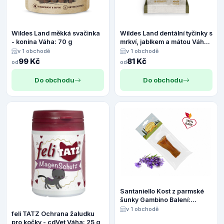
Wildes Land měkká svačinka
Wildes Land dentální tyčinky s
- konina Váha: 70 g
mrkví, jablkem a mátou Váha:
180 g
v 1 obchodě
v 1 obchodě
99 Kč
81 Kč
od
od
Do obchodu
Do obchodu
Santaniello Kost z parmské
šunky Gambino Balení:
Gambino
v 1 obchodě
feli TATZ Ochrana žaludku
pro kočky - cdVet Váha: 25 g