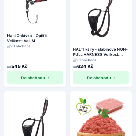
Halti Ohlávka - Optifit
Velikost: Vel. M
v 1 obchodě
HALTI kšíry - slabinové NON-
PULL HARNESS Velikost:
Medium
v 1 obchodě
545 Kč
624 Kč
od
od
Do obchodu
Do obchodu