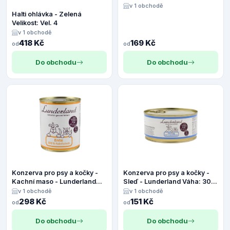
Váha: 300 g
v 1 obchodě
Halti ohlávka - Zelená
Velikost: Vel. 4
v 1 obchodě
418 Kč
169 Kč
od
od
Do obchodu
Do obchodu
Konzerva pro psy a kočky -
Konzerva pro psy a kočky -
Kachní maso - Lunderland
Sleď - Lunderland Váha: 300
Váha: 800 g
g
v 1 obchodě
v 1 obchodě
298 Kč
151 Kč
od
od
Do obchodu
Do obchodu