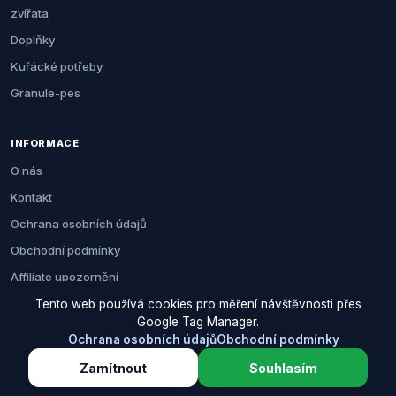
zvířata
Doplňky
Kuřácké potřeby
Granule-pes
INFORMACE
O nás
Kontakt
Ochrana osobních údajů
Obchodní podmínky
Affiliate upozornění
Tento web používá cookies pro měření návštěvnosti přes
Google Tag Manager.
Ochrana osobních údajů
Obchodní podmínky
© 2026 Zemezvirat.cz. Všechna práva vyhrazena.
Zamítnout
Souhlasím
Za nákup přes naše odkazy můžeme získat provizi. Cenu pro vás to
neovlivní.