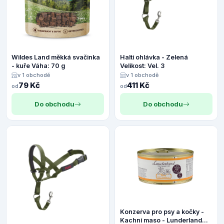
Wildes Land měkká svačinka
Halti ohlávka - Zelená
- kuře Váha: 70 g
Velikost: Vel. 3
v 1 obchodě
v 1 obchodě
79 Kč
411 Kč
od
od
Do obchodu
Do obchodu
Konzerva pro psy a kočky -
Kachní maso - Lunderland