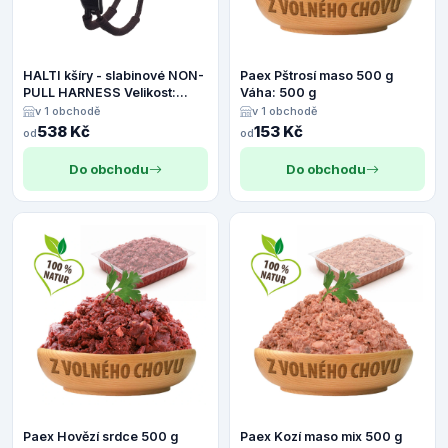
HALTI kšíry - slabinové NON-
Paex Pštrosí maso 500 g
PULL HARNESS Velikost:
Váha: 500 g
Extra Small
v 1 obchodě
v 1 obchodě
538 Kč
153 Kč
od
od
Do obchodu
Do obchodu
Paex Hovězí srdce 500 g
Paex Kozí maso mix 500 g