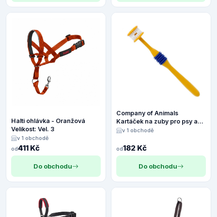
Company of Animals
Halti ohlávka - Oranžová
Kartáček na zuby pro psy a
Velikost: Vel. 3
kočky - 360° (1 patro)
v 1 obchodě
v 1 obchodě
411 Kč
182 Kč
od
od
Do obchodu
Do obchodu