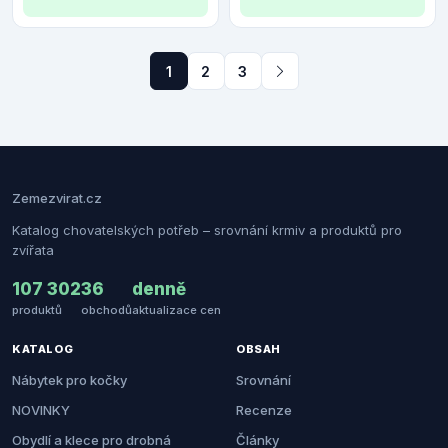
1
2
3
Zemezvirat.cz
Katalog chovatelských potřeb – srovnání krmiv a produktů pro
zvířata
107 302
36
denně
produktů
obchodů
aktualizace cen
KATALOG
OBSAH
Nábytek pro kočky
Srovnání
NOVINKY
Recenze
Obydlí a klece pro drobná
Články