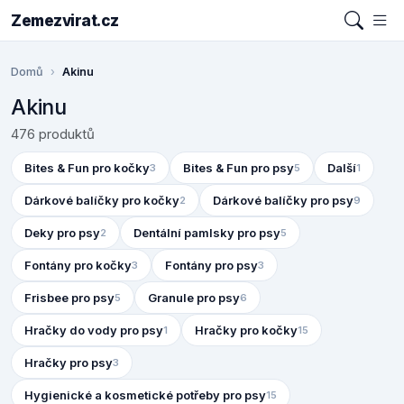
Zemezvirat.cz
Domů
Akinu
Akinu
476 produktů
Bites & Fun pro kočky
Bites & Fun pro psy
Další
3
5
1
Dárkové balíčky pro kočky
Dárkové balíčky pro psy
2
9
Deky pro psy
Dentální pamlsky pro psy
2
5
Fontány pro kočky
Fontány pro psy
3
3
Frisbee pro psy
Granule pro psy
5
6
Hračky do vody pro psy
Hračky pro kočky
1
15
Hračky pro psy
3
Hygienické a kosmetické potřeby pro psy
15