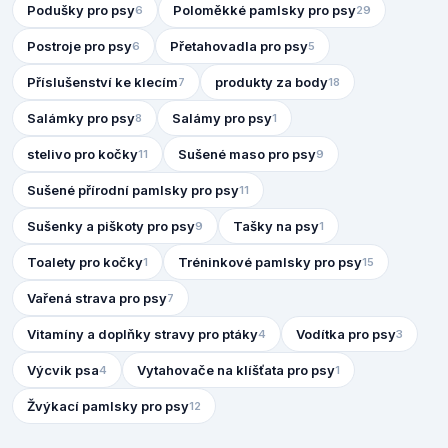
Podušky pro psy
Poloměkké pamlsky pro psy
6
29
Postroje pro psy
Přetahovadla pro psy
6
5
Příslušenství ke klecím
produkty za body
7
18
Salámky pro psy
Salámy pro psy
8
1
stelivo pro kočky
Sušené maso pro psy
11
9
Sušené přírodní pamlsky pro psy
11
Sušenky a piškoty pro psy
Tašky na psy
9
1
Toalety pro kočky
Tréninkové pamlsky pro psy
1
15
Vařená strava pro psy
7
Vitamíny a doplňky stravy pro ptáky
Vodítka pro psy
4
3
Výcvik psa
Vytahovače na klíšťata pro psy
4
1
Žvýkací pamlsky pro psy
12