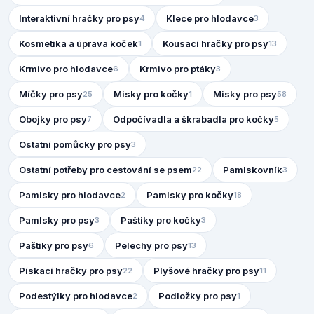
Interaktivní hračky pro psy
Klece pro hlodavce
4
3
Kosmetika a úprava koček
Kousací hračky pro psy
1
13
Krmivo pro hlodavce
Krmivo pro ptáky
6
3
Míčky pro psy
Misky pro kočky
Misky pro psy
25
1
58
Obojky pro psy
Odpočívadla a škrabadla pro kočky
7
5
Ostatní pomůcky pro psy
3
Ostatní potřeby pro cestování se psem
Pamlskovník
22
3
Pamlsky pro hlodavce
Pamlsky pro kočky
2
18
Pamlsky pro psy
Paštiky pro kočky
3
3
Paštiky pro psy
Pelechy pro psy
6
13
Pískací hračky pro psy
Plyšové hračky pro psy
22
11
Podestýlky pro hlodavce
Podložky pro psy
2
1