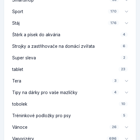
Sport
170
Stáj
176
Štěrk a písek do akvária
4
Strojky a zastřihovače na domácí zvířata
6
Super sleva
2
tablet
23
Tera
3
Tipy na dárky pro vaše mazlíčky
4
tobolek
10
Tréninkové podložky pro psy
5
Vánoce
26
Vaporizéry
696