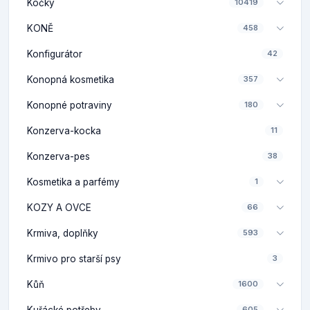
Kočky
10419
KONĚ
458
Konfigurátor
42
Konopná kosmetika
357
Konopné potraviny
180
Konzerva-kocka
11
Konzerva-pes
38
Kosmetika a parfémy
1
KOZY A OVCE
66
Krmiva, doplňky
593
Krmivo pro starší psy
3
Kůň
1600
Kuřácké potřeby
605