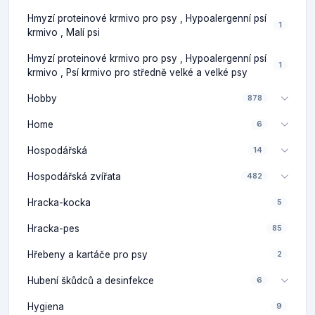
Hmyzí proteinové krmivo pro psy , Hypoalergenní psí
1
krmivo , Malí psi
Hmyzí proteinové krmivo pro psy , Hypoalergenní psí
1
krmivo , Psí krmivo pro středně velké a velké psy
Hobby
878
Home
6
Hospodářská
14
Hospodářská zvířata
482
Hracka-kocka
5
Hracka-pes
85
Hřebeny a kartáče pro psy
2
Hubení škůdců a desinfekce
6
Hygiena
9