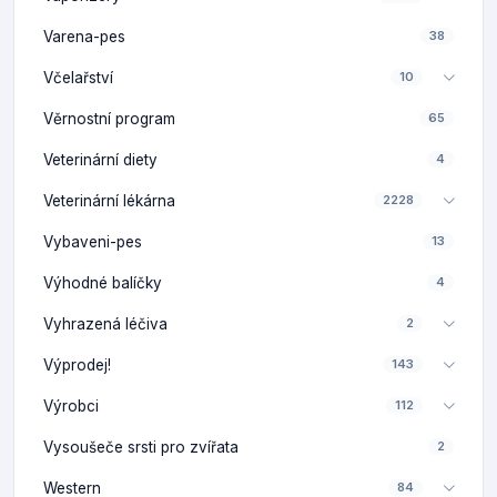
Varena-pes
38
Včelařství
10
Věrnostní program
65
Veterinární diety
4
Veterinární lékárna
2228
Vybaveni-pes
13
Výhodné balíčky
4
Vyhrazená léčiva
2
Výprodej!
143
Výrobci
112
Vysoušeče srsti pro zvířata
2
Western
84