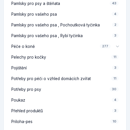
Pamlsky pro psy a štěňata
43
Pamlsky pro vašeho psa
4
Pamlsky pro vašeho psa , Pochoutková tyčinka
2
Pamlsky pro vašeho psa , Rybí tyčinka
3
Péče o koně
277
Pelechy pro kočky
11
Pojištění
3
Potřeby pro péči o vzhled domácích zvířat
11
Potřeby pro psy
30
Poukaz
4
Přehled produktů
3
Priloha-pes
10