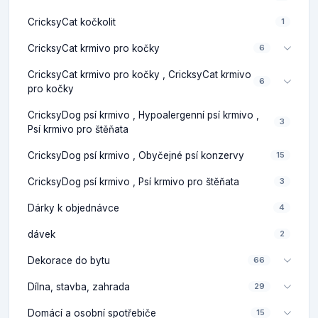
CricksyCat kočkolit
1
CricksyCat krmivo pro kočky
6
CricksyCat krmivo pro kočky , CricksyCat krmivo
6
pro kočky
CricksyDog psí krmivo , Hypoalergenní psí krmivo ,
3
Psí krmivo pro štěňata
CricksyDog psí krmivo , Obyčejné psí konzervy
15
CricksyDog psí krmivo , Psí krmivo pro štěňata
3
Dárky k objednávce
4
dávek
2
Dekorace do bytu
66
Dílna, stavba, zahrada
29
Domácí a osobní spotřebiče
15