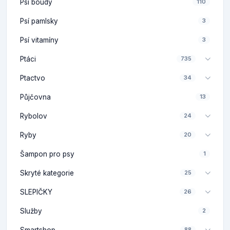
Psí boudy
110
Psí pamlsky
3
Psí vitamíny
3
Ptáci
735
Ptactvo
34
Půjčovna
13
Rybolov
24
Ryby
20
Šampon pro psy
1
Skryté kategorie
25
SLEPIČKY
26
Služby
2
Smartshop
88