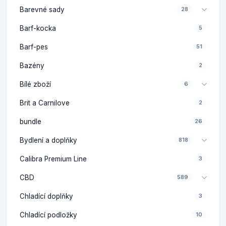
Barevné sady
28
Barf-kocka
5
Barf-pes
51
Bazény
2
Bílé zboží
6
Brit a Carnilove
2
bundle
26
Bydlení a doplňky
818
Calibra Premium Line
3
CBD
589
Chladící doplňky
3
Chladící podložky
10