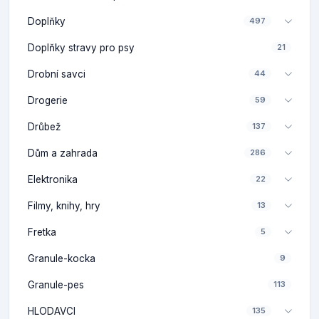
Doplňky
497
Doplňky stravy pro psy
21
Drobní savci
44
Drogerie
59
Drůbež
137
Dům a zahrada
286
Elektronika
22
Filmy, knihy, hry
13
Fretka
5
Granule-kocka
9
Granule-pes
113
HLODAVCI
135