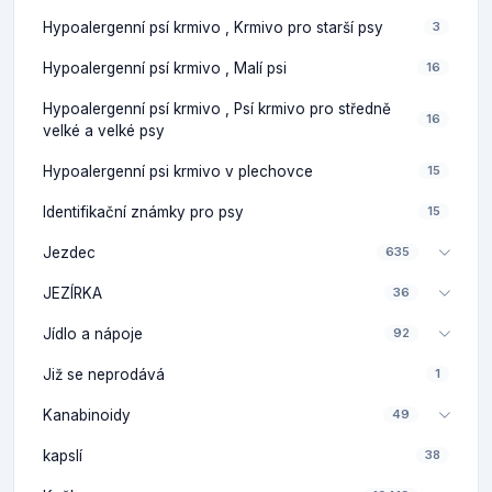
Hypoalergenní psí krmivo , Krmivo pro starší psy
3
Hypoalergenní psí krmivo , Malí psi
16
Hypoalergenní psí krmivo , Psí krmivo pro středně
16
velké a velké psy
Hypoalergenní psi krmivo v plechovce
15
Identifikační známky pro psy
15
Jezdec
635
JEZÍRKA
36
Jídlo a nápoje
92
Již se neprodává
1
Kanabinoidy
49
kapslí
38