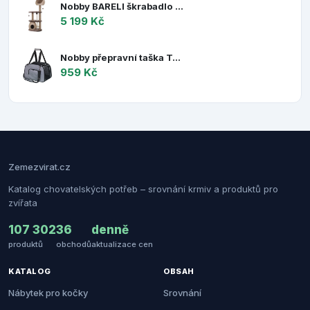
Nobby BARELI škrabadlo pro kočky vodní hyacint 170cm
5 199 Kč
Nobby přepravní taška TALI do 7kg šedá 43 x 28 x 28 cm
959 Kč
Zemezvirat.cz
Katalog chovatelských potřeb – srovnání krmiv a produktů pro
zvířata
107 302
36
denně
produktů
obchodů
aktualizace cen
KATALOG
OBSAH
Nábytek pro kočky
Srovnání