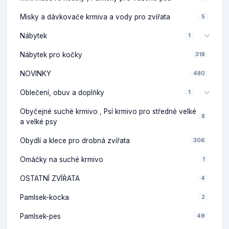
Misky a dávkovače krmiva a vody pro zvířata
5
Nábytek
1
Nábytek pro kočky
318
NOVINKY
480
Oblečení, obuv a doplňky
1
Obyčejné suché krmivo , Psí krmivo pro středně velké
8
a velké psy
Obydlí a klece pro drobná zvířata
306
Omáčky na suché krmivo
1
OSTATNÍ ZVÍŘATA
4
Pamlsek-kocka
2
Pamlsek-pes
49