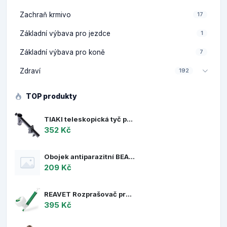
Zachraň krmivo
17
Základní výbava pro jezdce
1
Základní výbava pro koně
7
Zdraví
192
TOP produkty
TIAKI teleskopická tyč pro sítě pro kočky - vhodné příslušenství: svorka na zeď (1 ks)
352 Kč
Obojek antiparazitní BEAPHAR DIAZ 35 cm
209 Kč
REAVET Rozprašovač prachu (prášku)
395 Kč