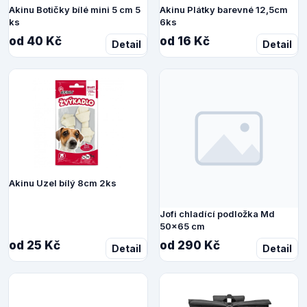
Akinu Botičky bílé mini 5 cm 5
Akinu Plátky barevné 12,5cm
ks
6ks
od 40 Kč
od 16 Kč
Detail
Detail
Akinu Uzel bílý 8cm 2ks
Jofi chladící podložka Md
50x65 cm
od 25 Kč
od 290 Kč
Detail
Detail