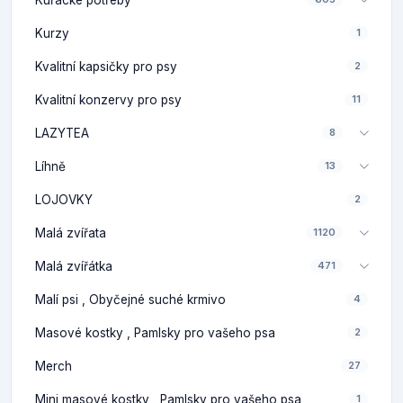
Kurzy
1
Kvalitní kapsičky pro psy
2
Kvalitní konzervy pro psy
11
LAZYTEA
8
Líhně
13
LOJOVKY
2
Malá zvířata
1120
Malá zvířátka
471
Malí psi , Obyčejné suché krmivo
4
Masové kostky , Pamlsky pro vašeho psa
2
Merch
27
Mini masové kostky , Pamlsky pro vašeho psa
1